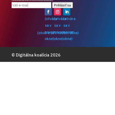
Prihlásiť sa
(otvára
(otvára
(otvára
sa v
sa v
sa v
novom
novom
novom
(otvára sa v novom okne)
okne)
okne)
okne)
© Digitálna koalícia 2026