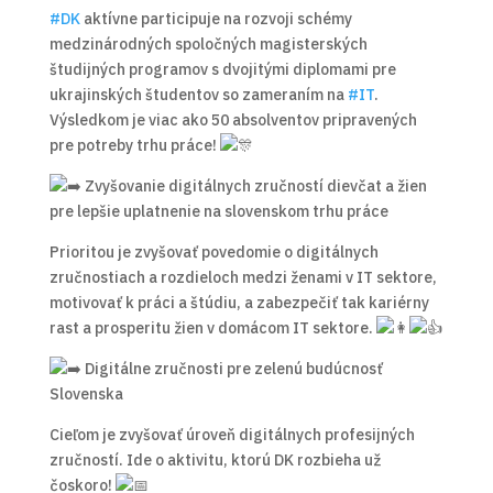
#DK
aktívne participuje na rozvoji schémy
medzinárodných spoločných magisterských
študijných programov s dvojitými diplomami pre
ukrajinských študentov so zameraním na
#IT
.
Výsledkom je viac ako 50 absolventov pripravených
pre potreby trhu práce!
Zvyšovanie digitálnych zručností dievčat a žien
pre lepšie uplatnenie na slovenskom trhu práce
Prioritou je zvyšovať povedomie o digitálnych
zručnostiach a rozdieloch medzi ženami v IT sektore,
motivovať k práci a štúdiu, a zabezpečiť tak kariérny
rast a prosperitu žien v domácom IT sektore.
Digitálne zručnosti pre zelenú budúcnosť
Slovenska
Cieľom je zvyšovať úroveň digitálnych profesijných
zručností. Ide o aktivitu, ktorú DK rozbieha už
čoskoro!