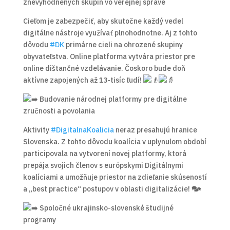
znevýhodnených skupín vo verejnej správe
Cieľom je zabezpečiť, aby skutočne každý vedel
digitálne nástroje využívať plnohodnotne. Aj z tohto
dôvodu
#DK
primárne cieli na ohrozené skupiny
obyvateľstva. Online platforma vytvára priestor pre
online dištančné vzdelávanie. Čoskoro bude doň
aktívne zapojených až 13-tisíc ľudí!
Budovanie národnej platformy pre digitálne
zručnosti a povolania
Aktivity
#DigitalnaKoalicia
neraz presahujú hranice
Slovenska. Z tohto dôvodu koalícia v uplynulom období
participovala na vytvorení novej platformy, ktorá
prepája svojich členov s európskymi Digitálnymi
koalíciami a umožňuje priestor na zdieľanie skúseností
a „best practice“ postupov v oblasti digitalizácie! 🗫
Spoločné ukrajinsko-slovenské študijné
programy