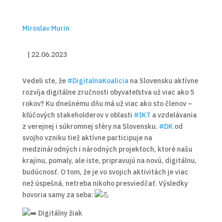
Miroslav Murin
|
22.06.2023
Vedeli ste, že
#DigitalnaKoalicia
na Slovensku aktívne
rozvíja digitálne zručnosti obyvateľstva už viac ako 5
rokov? Ku dnešnému dňu má už viac ako sto členov –
kľúčových stakeholderov v oblasti
#IKT
a vzdelávania
z verejnej i súkromnej sféry na Slovensku.
#DK
od
svojho vzniku tiež aktívne participuje na
medzinárodných i národných projektoch, ktoré našu
krajinu, pomaly, ale iste, pripravujú na
novú, digitálnu,
budúcnosť. O tom, že je vo svojich aktivitách je viac
než úspešná, netreba nikoho presviedčať. Výsledky
hovoria samy za seba:
Digitálny žiak