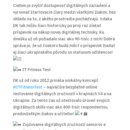
Cieľom je zvýšiť dostupnosť digitálnych zariadení a
vyrovnať štartovacie čiary medzi všetkými žiakmi, bez
ohľadu na to, z akého prostredia pochádzajú. Vďaka
DK tak môžu žiaci historicky po prvý raz získať
príspevok na nákup novej digitálnej techniky. Ku
dnešku už oň požiadalo viac ako 90-tisíc z nich! Dobrá
správa je, že už čoskoro budú môcť o príspevok žiadať
aj žiaci ukrajinského pôvodu so statusom odídencov!
IT Fitness Test
DK už od roku 2012 prináša unikátny koncept
#ITFitnessTest
– najväčšie bezplatné online
testovanie digitálnych zručností v krajinách V4 a na
Ukrajine. Za tento čas už otestovalo úroveň svojich
digitálnych skills viac ako 400-tisíc respondentov,
predovšetkým žiakov a učiteľov!
Zvyšovanie digitálnych zručností seniorov a