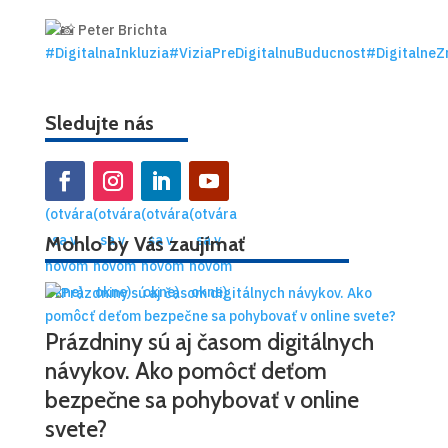
Peter Brichta
#DigitalnaInkluzia
#ViziaPreDigitalnuBuducnost
#DigitalneZ
Sledujte nás
(otvára
(otvára
(otvára
(otvára
sa v
sa v
sa v
sa v
Mohlo by Vás zaujímať
novom
novom
novom
novom
okne)
okne)
okne)
okne)
Prázdniny sú aj časom digitálnych
návykov. Ako pomôcť deťom
bezpečne sa pohybovať v online
svete?