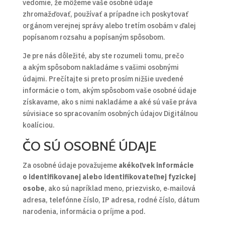
vedomie, že môžeme vaše osobné údaje
zhromažďovať, používať a prípadne ich poskytovať
orgánom verejnej správy alebo tretím osobám v ďalej
popísanom rozsahu a popísaným spôsobom.
Je pre nás dôležité, aby ste rozumeli tomu, prečo
a akým spôsobom nakladáme s vašimi osobnými
údajmi. Prečítajte si preto prosím nižšie uvedené
informácie o tom, akým spôsobom vaše osobné údaje
získavame, ako s nimi nakladáme a aké sú vaše práva
súvisiace so spracovaním osobných údajov Digitálnou
koalíciou.
ČO SÚ OSOBNÉ ÚDAJE
Za osobné údaje považujeme
akékoľvek informácie
o identifikovanej alebo identifikovateľnej fyzickej
osobe
, ako sú napríklad meno, priezvisko, e‑mailová
adresa, telefónne číslo, IP adresa, rodné číslo, dátum
narodenia, informácia o príjme a pod.