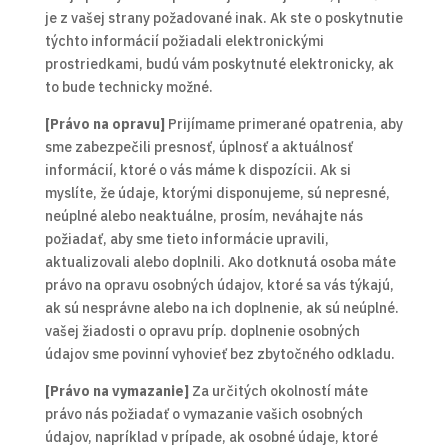
je z vašej strany požadované inak. Ak ste o poskytnutie
týchto informácií požiadali elektronickými
prostriedkami, budú vám poskytnuté elektronicky, ak
to bude technicky možné.
[Právo na opravu]
Prijímame primerané opatrenia, aby
sme zabezpečili presnosť, úplnosť a aktuálnosť
informácií, ktoré o vás máme k dispozícii. Ak si
myslíte, že údaje, ktorými disponujeme, sú nepresné,
neúplné alebo neaktuálne, prosím, neváhajte nás
požiadať, aby sme tieto informácie upravili,
aktualizovali alebo doplnili. Ako dotknutá osoba máte
právo na opravu osobných údajov, ktoré sa vás týkajú,
ak sú nesprávne alebo na ich doplnenie, ak sú neúplné.
vašej žiadosti o opravu príp. doplnenie osobných
údajov sme povinní vyhovieť bez zbytočného odkladu.
[Právo na vymazanie]
Za určitých okolností máte
právo nás požiadať o vymazanie vašich osobných
údajov, napríklad v prípade, ak osobné údaje, ktoré