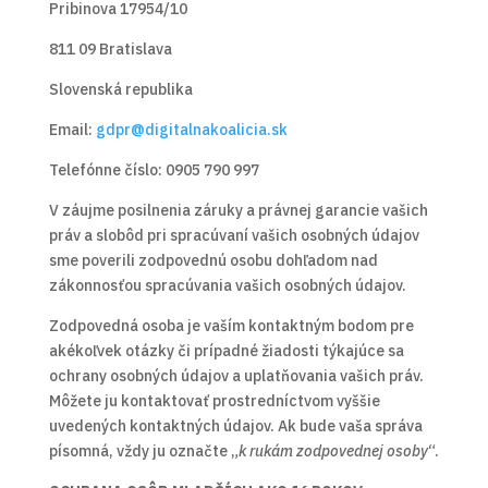
Pribinova 17954/10
811 09 Bratislava
Slovenská republika
Email:
gdpr@digitalnakoalicia.sk
Telefónne číslo: 0905 790 997
V záujme posilnenia záruky a právnej garancie vašich
práv a slobôd pri spracúvaní vašich osobných údajov
sme poverili zodpovednú osobu dohľadom nad
zákonnosťou spracúvania vašich osobných údajov.
Zodpovedná osoba je vaším kontaktným bodom pre
akékoľvek otázky či prípadné žiadosti týkajúce sa
ochrany osobných údajov a uplatňovania vašich práv.
Môžete ju kontaktovať prostredníctvom vyššie
uvedených kontaktných údajov. Ak bude vaša správa
písomná, vždy ju označte „
k rukám zodpovednej osoby
“.