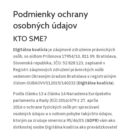
Podmienky ochrany
osobných údajov
KTO SME?
Digitálna koalícia
je záujmové združenie právnických
osôb, so sídlom Pribinova 17954/10, 811 09, Bratislava,
Slovenská republika, IČO: 52 828 123, zapísané v
Registri záujmových združení právnických osôb
vedenom Okresným úradom Bratislava s registračným
číslom OUBAOVVS12019/140232 (
Digitálna koalícia
).
Podľa článku 13 a článku 14 Nariadenia Európskeho
parlamentu a Rady (EÚ) 2016/679 z 27. apríla
2016 o ochrane fyzických osôb pri spracúvaní
osobných údajov a o voľnom pohybe takýchto údajov,
ktorým sa zrušuje smernica 95/46/ES (
GDPR
) vám ako
dotknutej osobe Digitálna koalícia ako prevádzkovateľ