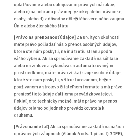
uplatňovanie alebo obhajovanie právnych nárokov,
alebo c) na ochranu práv inej fyzickej alebo právnickej
osoby, alebo d) z dôvodov dôležitého verejného záujmu
Únie alebo členského štátu.
[Právo na prenosnosť údajov]
Za určitých okolností
máte právo požiadať nás o prenos osobných údajov,
ktoré ste nám poskytli, na inú tretiu stranu podľa
vášho výberu. Ak sa spracúvanie zakladá na súhlase
alebo na zmluve a vykonáva sa automatizovanými
prostriedkami, máte právo získať svoje osobné údaje,
ktoré ste nám poskytli, v štruktúrovanom, bežne
používanom a strojovo čitateľnom formáte a má právo
preniesť tieto údaje ďalšiemu prevádzkovateľovi.
Pokiaľ je to technicky možné, máte právo na prenos
údajov priamo od jedného prevádzkovateľa k
druhému.
[Právo namietať]
Ak sa spracúvanie zakladá na našich
oprávnených záujmoch (článok 6 ods. 1 písm. f) GDPR),