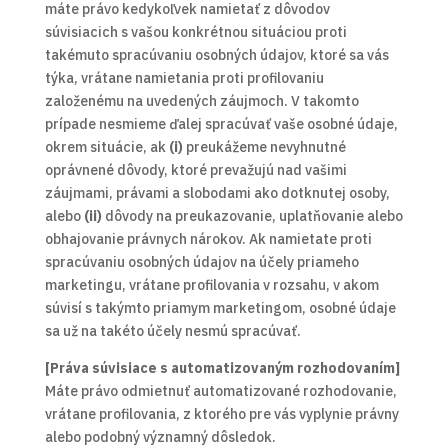
máte právo kedykoľvek namietať z dôvodov
súvisiacich s vašou konkrétnou situáciou proti
takémuto spracúvaniu osobných údajov, ktoré sa vás
týka, vrátane namietania proti profilovaniu
založenému na uvedených záujmoch. V takomto
prípade nesmieme ďalej spracúvať vaše osobné údaje,
okrem situácie, ak
(i)
preukážeme nevyhnutné
oprávnené dôvody, ktoré prevažujú nad vašimi
záujmami, právami a slobodami ako dotknutej osoby,
alebo
(ii)
dôvody na preukazovanie, uplatňovanie alebo
obhajovanie právnych nárokov. Ak namietate proti
spracúvaniu osobných údajov na účely priameho
marketingu, vrátane profilovania v rozsahu, v akom
súvisí s takýmto priamym marketingom, osobné údaje
sa už na takéto účely nesmú spracúvať.
[Práva súvisiace s automatizovaným rozhodovaním]
Máte právo odmietnuť automatizované rozhodovanie,
vrátane profilovania, z ktorého pre vás vyplynie právny
alebo podobný významný dôsledok.