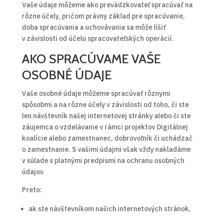
Vaše údaje môžeme ako prevádzkovateľ spracúvať na
rôzne účely, pričom právny základ pre spracúvanie,
doba spracúvania a uchovávania sa môže líšiť
v závislosti od účelu spracovateľských operácií.
AKO SPRACÚVAME VAŠE
OSOBNÉ ÚDAJE
Vaše osobné údaje môžeme spracúvať rôznymi
spôsobmi a na rôzne účely v závislosti od toho, či ste
len návštevník našej internetovej stránky alebo či ste
záujemca o vzdelávanie v rámci projektov Digitálnej
koalície alebo zamestnanec, dobrovoľník či uchádzač
o zamestnanie. S vašimi údajmi však vždy nakladáme
v súlade s platnými predpismi na ochranu osobných
údajov.
Preto:
ak ste návštevníkom našich internetových stránok,