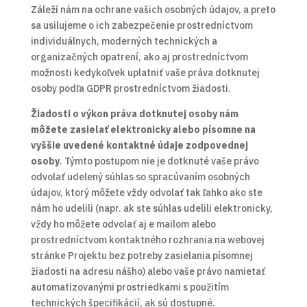
Záleží nám na ochrane vašich osobných údajov, a preto
sa usilujeme o ich zabezpečenie prostredníctvom
individuálnych, moderných technických a
organizačných opatrení, ako aj prostredníctvom
možnosti kedykoľvek uplatniť vaše práva dotknutej
osoby podľa GDPR prostredníctvom žiadosti.
Žiadosti o výkon práva dotknutej osoby nám
môžete zasielať elektronicky alebo písomne na
vyššie uvedené kontaktné údaje zodpovednej
osoby
. Týmto postupom nie je dotknuté vaše právo
odvolať udelený súhlas so spracúvaním osobných
údajov, ktorý môžete vždy odvolať tak ľahko ako ste
nám ho udelili (napr. ak ste súhlas udelili elektronicky,
vždy ho môžete odvolať aj e mailom alebo
prostredníctvom kontaktného rozhrania na webovej
stránke Projektu bez potreby zasielania písomnej
žiadosti na adresu nášho) alebo vaše právo namietať
automatizovanými prostriedkami s použitím
technických špecifikácií, ak sú dostupné.