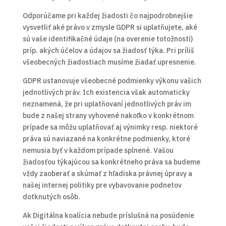
Odporúčame pri každej žiadosti čo najpodrobnejšie
vysvetliť aké právo v zmysle GDPR si uplatňujete, aké
sú vaše identifikačné údaje (na overenie totožnosti)
príp. akých účelov a údajov sa žiadosť týka. Pri príliš
všeobecných žiadostiach musíme žiadať upresnenie.
GDPR ustanovuje všeobecné podmienky výkonu vašich
jednotlivých práv. Ich existencia však automaticky
neznamená, že pri uplatňovaní jednotlivých práv im
bude z našej strany vyhovené nakoľko v konkrétnom
prípade sa môžu uplatňovať aj výnimky resp. niektoré
práva sú naviazané na konkrétne podmienky, ktoré
nemusia byť v každom prípade splnené. Vašou
žiadosťou týkajúcou sa konkrétneho práva sa budeme
vždy zaoberať a skúmať z hľadiska právnej úpravy a
našej internej politiky pre vybavovanie podnetov
dotknutých osôb.
Ak Digitálna koalícia nebude príslušná na posúdenie