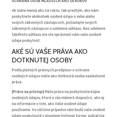
OCHRANA OSÔB MLADŠÍCH AKO 16 ROKOV
Ak máte menej ako 16 rokov, tak predtým, ako nám
poskytnete akékoľvek osobné údaje o sebe alebo
svojich zákonných zástupcoch, požiadajte svojich
zákonných zástupcov o udelenie súhlasu. Bez udelenie
takéhoto súhlasu nie ste oprávnení nám vaše osobné
údaje poskytnúť.
AKÉ SÚ VAŠE PRÁVA AKO
DOTKNUTEJ OSOBY
Podľa platných právnych predpisov o ochrane
osobných údajov máte ako dotknutá osoba nasledovné
práva.
[Právo na prístup]
Máte právo na poskytnutie kópie
osobných údajov, ktoré o vás máme k dispozícii, ako aj
na informácie o tom, ako Vaše osobné údaje
používame. Vo väčšine prípadov vám budú vaše osobné
údaje poskytnuté v písomnej listinnej forme, pokiaľ nie