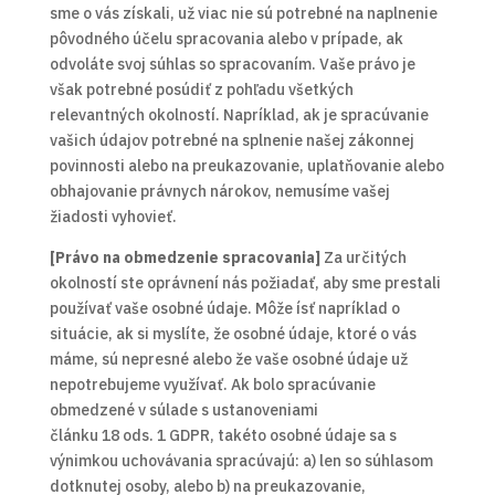
sme o vás získali, už viac nie sú potrebné na naplnenie
pôvodného účelu spracovania alebo v prípade, ak
odvoláte svoj súhlas so spracovaním. Vaše právo je
však potrebné posúdiť z pohľadu všetkých
relevantných okolností. Napríklad, ak je spracúvanie
vašich údajov potrebné na splnenie našej zákonnej
povinnosti alebo na preukazovanie, uplatňovanie alebo
obhajovanie právnych nárokov, nemusíme vašej
žiadosti vyhovieť.
[Právo na obmedzenie spracovania]
Za určitých
okolností ste oprávnení nás požiadať, aby sme prestali
používať vaše osobné údaje. Môže ísť napríklad o
situácie, ak si myslíte, že osobné údaje, ktoré o vás
máme, sú nepresné alebo že vaše osobné údaje už
nepotrebujeme využívať. Ak bolo spracúvanie
obmedzené v súlade s ustanoveniami
článku 18 ods. 1 GDPR, takéto osobné údaje sa s
výnimkou uchovávania spracúvajú: a) len so súhlasom
dotknutej osoby, alebo b) na preukazovanie,