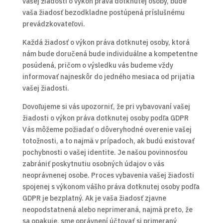
vašej žiadosti o výkon práva dotknutej osoby, bude
vaša žiadosť bezodkladne postúpená príslušnému
prevádzkovateľovi.
Každá žiadosť o výkon práva dotknutej osoby, ktorá
nám bude doručená bude individuálne a kompetentne
posúdená, pričom o výsledku vás budeme vždy
informovať najneskôr do jedného mesiaca od prijatia
vašej žiadosti.
Dovoľujeme si vás upozorniť, že pri vybavovaní vašej
žiadosti o výkon práva dotknutej osoby podľa GDPR
Vás môžeme požiadať o dôveryhodné overenie vašej
totožnosti, a to najmä v prípadoch, ak budú existovať
pochybnosti o vašej identite. Je našou povinnosťou
zabrániť poskytnutiu osobných údajov o vás
neoprávnenej osobe. Proces vybavenia vašej žiadosti
spojenej s výkonom vášho práva dotknutej osoby podľa
GDPR je bezplatný. Ak je vaša žiadosť zjavne
neopodstatnená alebo neprimeraná, najmä preto, že
sa opakuje, sme oprávnení účtovať si primeraný