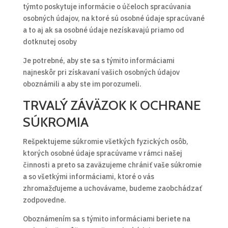
týmto poskytuje informácie o účeloch spracúvania
osobných údajov, na ktoré sú osobné údaje spracúvané
a to aj ak sa osobné údaje nezískavajú priamo od
dotknutej osoby
Je potrebné, aby ste sa s týmito informáciami
najneskôr pri získavaní vašich osobných údajov
oboznámili a aby ste im porozumeli.
TRVALÝ ZÁVÄZOK K OCHRANE
SÚKROMIA
Rešpektujeme súkromie všetkých fyzických osôb,
ktorých osobné údaje spracúvame v rámci našej
činnosti a preto sa zaväzujeme chrániť vaše súkromie
a so všetkými informáciami, ktoré o vás
zhromažďujeme a uchovávame, budeme zaobchádzať
zodpovedne.
Oboznámením sa s týmito informáciami beriete na