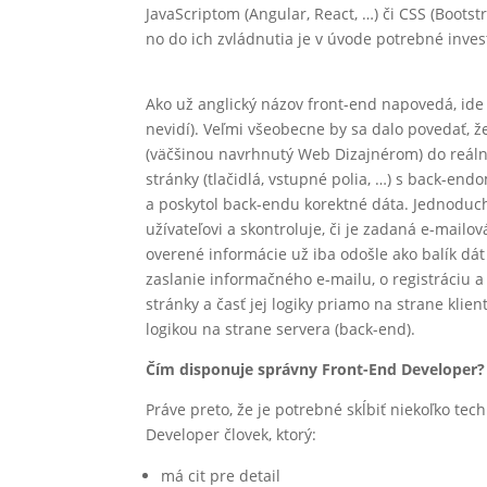
JavaScriptom (Angular, React, …) či CSS (Bootst
no do ich zvládnutia je v úvode potrebné inve
Ako už anglický názov front-end napovedá, ide do
nevidí). Veľmi všeobecne by sa dalo povedať, 
(väčšinou navrhnutý Web Dizajnérom) do reálne
stránky (tlačidlá, vstupné polia, …) s back-end
a poskytol back-endu korektné dáta. Jednoduc
užívateľovi a skontroluje, či je zadaná e-mailo
overené informácie už iba odošle ako balík dát
zaslanie informačného e-mailu, o registráciu a
stránky a časť jej logiky priamo na strane klie
logikou na strane servera (back-end).
Čím disponuje správny Front-End Developer?
Práve preto, že je potrebné skĺbiť niekoľko tec
Developer človek, ktorý:
má cit pre detail