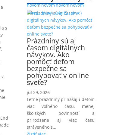
novom
novom
novom
novom
na
okne)
okne)
okne)
okne)
ia s
ky
Prázdniny sú aj
a
časom digitálnych
P,
návykov. Ako
pomôcť deťom
.
bezpečne sa
pohybovať v online
 v
svete?
eme
júl 29, 2026
nie
Letné prázdniny prinášajú deťom
viac voľného času, menej
školských povinností a
-End
prirodzene aj viac času
ípade
stráveného s...
d
Zistiť viac