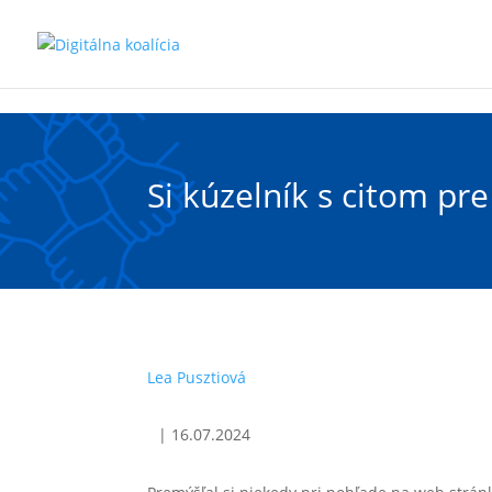
Preskočiť na hlavný obsah
Si kúzelník s citom pr
Lea Pusztiová
|
16.07.2024