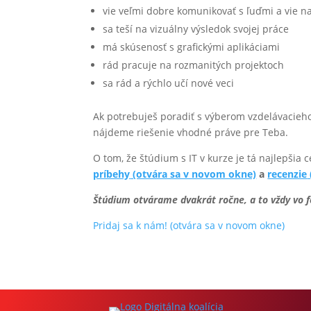
vie veľmi dobre komunikovať s ľuďmi a vie n
sa teší na vizuálny výsledok svojej práce
má skúsenosť s grafickými aplikáciami
rád pracuje na rozmanitých projektoch
sa rád a rýchlo učí nové veci
Ak potrebuješ poradiť s výberom vzdelávacieho
nájdeme riešenie vhodné práve pre Teba.
O tom, že štúdium s IT v kurze je tá najlepšia 
príbehy
(otvára sa v novom okne)
a
recenzie
Štúdium otvárame dvakrát ročne, a to vždy vo 
Pridaj sa k nám!
(otvára sa v novom okne)