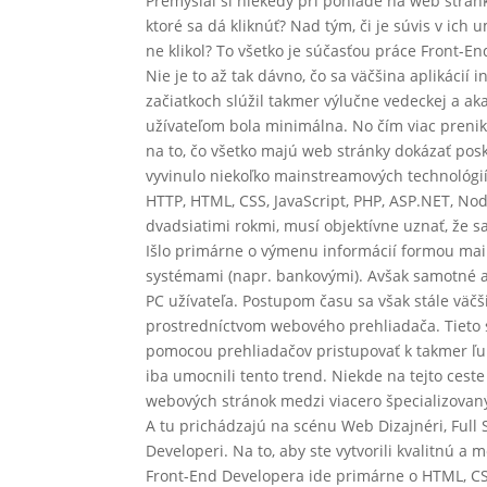
Premýšľal si niekedy pri pohľade na web stránk
ktoré sa dá kliknúť? Nad tým, či je súvis v ich 
ne klikol? To všetko je súčasťou práce Front-E
Nie je to až tak dávno, čo sa väčšina aplikácií 
začiatkoch slúžil takmer výlučne vedeckej a aka
užívateľom bola minimálna. No čím viac prenika
na to, čo všetko majú web stránky dokázať pos
vyvinulo niekoľko mainstreamových technológií,
HTTP, HTML, CSS, JavaScript, PHP, ASP.NET, No
dvadsiatimi rokmi, musí objektívne uznať, že 
Išlo primárne o výmenu informácií formou mai
systémami (napr. bankovými). Avšak samotné apl
PC užívateľa. Postupom času sa však stále väčš
prostredníctvom webového prehliadača. Tieto 
pomocou prehliadačov pristupovať k takmer ľub
iba umocnili tento trend. Niekde na tejto ceste
webových stránok medzi viacero špecializovaný
A tu prichádzajú na scénu Web Dizajnéri, Full
Developeri. Na to, aby ste vytvorili kvalitnú a
Front-End Developera ide primárne o HTML, CS