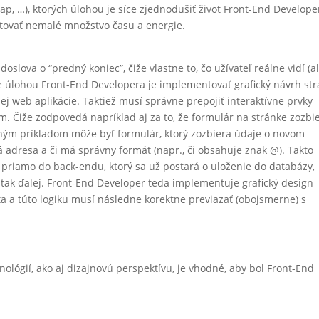
rap, …), ktorých úlohou je síce zjednodušiť život Front-End Develope
stovať nemalé množstvo času a energie.
slova o “predný koniec”, čiže vlastne to, čo užívateľ reálne vidí (al
že úlohou Front-End Developera je implementovať grafický návrh st
j web aplikácie. Taktiež musí správne prepojiť interaktívne prvky
om. Čiže zodpovedá napríklad aj za to, že formulár na stránke zozbi
hým príkladom môže byť formulár, ktorý zozbiera údaje o novom
vá adresa a či má správny formát (napr., či obsahuje znak @). Takto
 priamo do back-endu, ktorý sa už postará o uloženie do databázy,
 tak ďalej. Front-End Developer teda implementuje grafický design
nta a túto logiku musí následne korektne previazať (obojsmerne) s
hnológií, ako aj dizajnovú perspektívu, je vhodné, aby bol Front-End