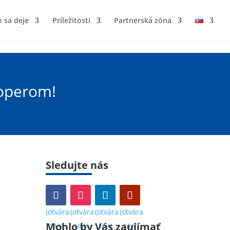
 sa deje
Príležitosti
Partnerská zóna
loperom!
Sledujte nás
(otvára
(otvára
(otvára
(otvára
Mohlo by Vás zaujímať
sa v
sa v
sa v
sa v