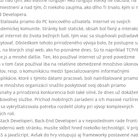
u nad tým, ako vlastne funguje? Ako fungujú všetky tie tlačidlá, na
umiestnení a nad tým, či niekoho zaujíma, ako dlho Ti trvalo, kým si 
nd Developera.
inštalovala priamo do PC koncového užívateľa. Internet vo svojich
demickej komunite. Stránky boli statické, obsah bol fixný a interakc
l internet do života bežných ľudí, tým viac sa stupňovali požiadav
kytovať. Dôsledkom tohoto prirodzeného vývoja bolo, že postupne s
 na ktorých stojí web, ako ho poznáme dnes. Sú to napríklad TCP/I
de.js a mnohé ďalšie. Ten, kto používal internet už pred povedzme
sa v tom čase používal iba na relatívne obmedzené množstvo úkonov
lov, resp. o komunikáciu medzi špecializovanými informačnými
ikácie, ktoré s týmito dátami pracovali, boli nainštalované priamo
ie množstvo organizácií snažilo poskytovať svoj obsah priamo
snahy a prirodzená konkurencia boli také silné, že dnes už dokáž
ovoľnej službe. Príchod mobilných zariadení a ich masové rozšíre
 sa vykryštalizovala potreba rozdeliť úlohy pri vývoji komplexných
ch rolí.
 Stack Developeri, Back-End Developeri a v neposlednom rade Front
 modernú web stránku, musíte skĺbiť hneď niekoľko technológií. V pr
S a JavaScript. Avšak do hry vstupujú aj frameworky postavené na