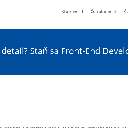
Kto sme
Čo robíme
Čo
e detail? Staň sa Front-End Deve