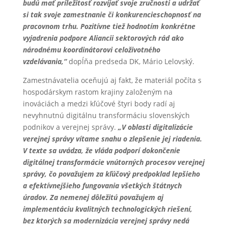
budú mať príležitosť rozvíjať svoje zručnosti a udržať
si tak svoje zamestnanie či konkurencieschopnosť na
pracovnom trhu. Pozitívne tiež hodnotím konkrétne
vyjadrenia podpore Aliancii sektorových rád ako
národnému koordinátorovi celoživotného
vzdelávania,“
dopĺňa predseda DK, Mário Lelovský.
Zamestnávatelia oceňujú aj fakt, že materiál počíta s
hospodárskym rastom krajiny založeným na
inováciách a medzi kľúčové štyri body radí aj
nevyhnutnú digitálnu transformáciu slovenských
podnikov a verejnej správy.
„V oblasti digitalizácie
verejnej správy vítame snahu o zlepšenie jej riadenia.
V texte sa uvádza, že vláda podporí dokončenie
digitálnej transformácie vnútorných procesov verejnej
správy, čo považujem za kľúčový predpoklad lepšieho
a efektívnejšieho fungovania všetkých štátnych
úradov. Za nemenej dôležitú považujem aj
implementáciu kvalitných technologických riešení,
bez ktorých sa modernizácia verejnej správy nedá