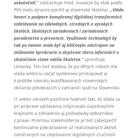
uskutočniť,“
zdôrazňuje Fitoš. Inovácie by však podľa
PVV malo výrazne pocítiť aj slovenské školstvo.
„Vláda
hovorí o podpore komplexnej digitálnej transformácii
vzdelávania na základných, stredných a vysokých
školách, školských zariadeniach i zariadeniach
poradenstva a prevencie. Využívanie technológii by
tak po novom malo byť aj kľúčovým nástrojom na
znižovanie byrokracie a zlepšenie zberu informácii o
skutočnom stave nášho školstva,“
spresňuje
Lelovský. Ten tiež dodáva, že po dlhých rokoch má
vláda ambíciu začať systémovo pristupovať aj
k politike návratu kvalifikovaných slovenských
občanov pôsobiacich v zahraničí späť na Slovensko.
IT sektor zároveň pozitívne hodnotí fakt, že vláda sa
pri príprave vyhlásenia inšpirovala úspešnejšími
krajinami a zohľadnila aj požiadavky odborníkov
z praxe. Prioritou stakeholderov je tiež zabezpečiť
kontinuálne pokračovanie už realizovaných aktivít
zameraných na zlepšovanie digitálnych zručností