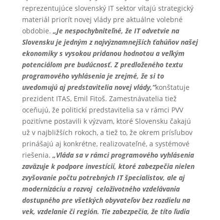
reprezentujúce slovenský IT sektor vítajú strategický
materiál priorít novej vlády pre aktuálne volebné
obdobie.
„Je nespochybniteľné, že IT odvetvie na
Slovensku je jedným z najvýznamnejších ťahúňov našej
ekonomiky s vysokou pridanou hodnotou a veľkým
potenciálom pre budúcnosť. Z predloženého textu
programového vyhlásenia je zrejmé, že si to
uvedomujú aj predstavitelia novej vlády,“
konštatuje
prezident ITAS, Emil Fitoš. Zamestnávatelia tiež
oceňujú, že politickí predstavitelia sa v rámci PVV
pozitívne postavili k výzvam, ktoré Slovensku čakajú
už v najbližších rokoch, a tiež to, že okrem prísľubov
prinášajú aj konkrétne, realizovateľné, a systémové
riešenia.
„Vláda sa v rámci programového vyhlásenia
zaväzuje k podpore investícií, ktoré zabezpečia nielen
zvyšovanie počtu potrebných IT špecialistov, ale aj
modernizáciu a rozvoj celoživotného vzdelávania
dostupného pre všetkých obyvateľov bez rozdielu na
vek, vzdelanie či región. Tie zabezpečia, že títo ľudia