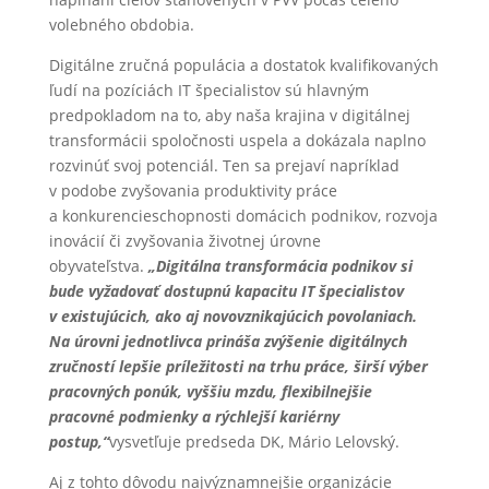
volebného obdobia.
Digitálne zručná populácia a dostatok kvalifikovaných
ľudí na pozíciách IT špecialistov sú hlavným
predpokladom na to, aby naša krajina v digitálnej
transformácii spoločnosti uspela a dokázala naplno
rozvinúť svoj potenciál. Ten sa prejaví napríklad
v podobe zvyšovania produktivity práce
a konkurencieschopnosti domácich podnikov, rozvoja
inovácií či zvyšovania životnej úrovne
obyvateľstva.
„Digitálna transformácia podnikov si
bude vyžadovať dostupnú kapacitu IT špecialistov
v existujúcich, ako aj novovznikajúcich povolaniach.
Na úrovni jednotlivca prináša zvýšenie digitálnych
zručností lepšie príležitosti na trhu práce, širší výber
pracovných ponúk, vyššiu mzdu, flexibilnejšie
pracovné podmienky a rýchlejší kariérny
postup,“
vysvetľuje predseda DK, Mário Lelovský.
Aj z tohto dôvodu najvýznamnejšie organizácie