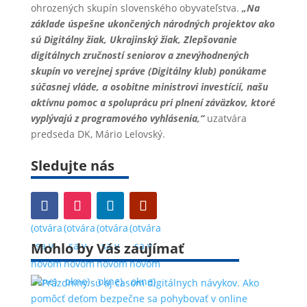
ohrozených skupín slovenského obyvateľstva.
„Na
základe úspešne ukončených národných projektov ako
sú Digitálny žiak, Ukrajinský žiak, Zlepšovanie
digitálnych zručností seniorov a znevýhodnených
skupín vo verejnej správe (Digitálny klub) ponúkame
súčasnej vláde, a osobitne ministrovi investícií, našu
aktívnu pomoc a spoluprácu pri plnení záväzkov, ktoré
vyplývajú z programového vyhlásenia,“
uzatvára
predseda DK, Mário Lelovský.
Sledujte nás
(otvára
(otvára
(otvára
(otvára
Mohlo by Vás zaujímať
sa v
sa v
sa v
sa v
novom
novom
novom
novom
okne)
okne)
okne)
okne)