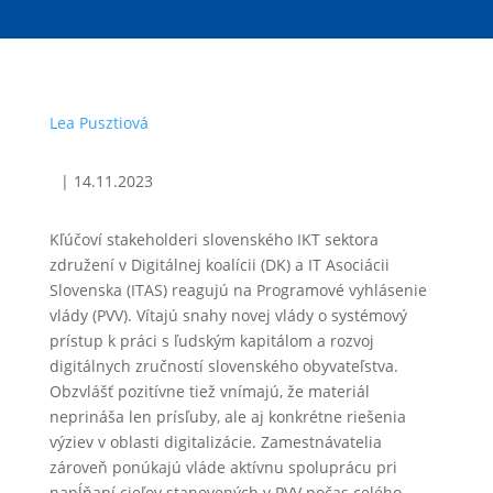
Lea Pusztiová
|
14.11.2023
Kľúčoví stakeholderi slovenského IKT sektora
združení v Digitálnej koalícii (DK) a IT Asociácii
Slovenska (ITAS) reagujú na Programové vyhlásenie
vlády (PVV). Vítajú snahy novej vlády o systémový
prístup k práci s ľudským kapitálom a rozvoj
digitálnych zručností slovenského obyvateľstva.
Obzvlášť pozitívne tiež vnímajú, že materiál
neprináša len prísľuby, ale aj konkrétne riešenia
výziev v oblasti digitalizácie. Zamestnávatelia
zároveň ponúkajú vláde aktívnu spoluprácu pri
napĺňaní cieľov stanovených v PVV počas celého