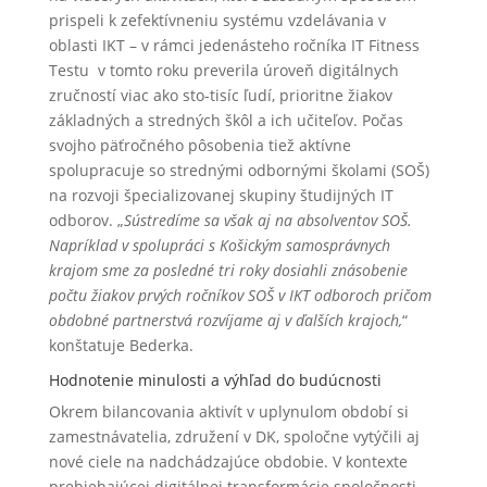
prispeli k zefektívneniu systému vzdelávania v
oblasti IKT – v rámci jedenásteho ročníka IT Fitness
Testu v tomto roku preverila úroveň digitálnych
zručností viac ako sto-tisíc ľudí, prioritne žiakov
základných a stredných škôl a ich učiteľov. Počas
svojho päťročného pôsobenia tiež aktívne
spolupracuje so strednými odbornými školami (SOŠ)
na rozvoji špecializovanej skupiny študijných IT
odborov. „
Sústredíme sa však aj na absolventov SOŠ.
Napríklad v spolupráci s Košickým samosprávnych
krajom sme za posledné tri roky dosiahli znásobenie
počtu žiakov prvých ročníkov SOŠ v IKT odboroch pričom
obdobné partnerstvá rozvíjame aj v ďalších krajoch,
“
konštatuje Bederka.
Hodnotenie minulosti a výhľad do budúcnosti
Okrem bilancovania aktivít v uplynulom období si
zamestnávatelia, združení v DK, spoločne vytýčili aj
nové ciele na nadchádzajúce obdobie. V kontexte
prebiehajúcej digitálnej transformácie spoločnosti