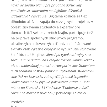
návrh Krízového plánu pre prípadné ďalšie vlny
pandémie so zameraním na digitálne dištančné
vzdelávanie,
“ vysvetľuje. Digitálna koalícia sa tiež
dlhodobo aktívne zapája do rozvojových projektov v
oblasti získavania študentov a expertov pre
domácich IKT sektor z tretích krajín, participuje tiež
na príprave spoločných študijných programov
ukrajinských a slovenských IT univerzít. Plánované
aktivity však výrazne ovplyvnilo vypuknutie vojnového
konfliktu na Ukrajine. „
Ihneď po vypuknutí vojny sme
začali s univerzitami na Ukrajine aktívne komunikovať –
okrem materiálnej pomoci a transportu sme študentom
a ich rodinám poskytli pomoc s ubytovaním, študentom
sme tiež na Slovensku zabezpečili firemné štipendiá,
vďaka čomu mohli plynulo pokračovať v štúdiu. Dnes
máme na Slovensku 14 študentov IT odborov a ďalší
čakajú na možnosť príchodu,
“ pokračuje Lelovský.
Predošlé