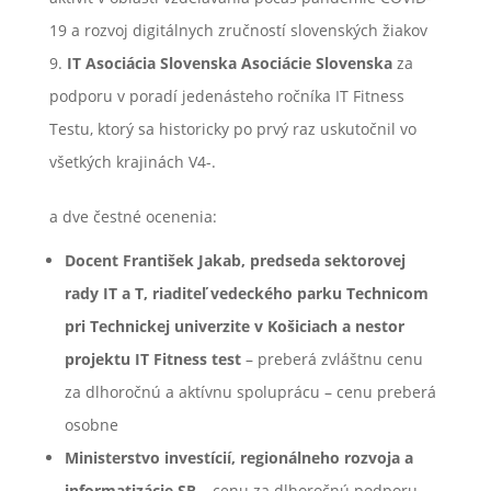
19 a rozvoj digitálnych zručností slovenských žiakov
IT Asociácia Slovenska Asociácie Slovenska
za
podporu v poradí jedenásteho ročníka IT Fitness
Testu, ktorý sa historicky po prvý raz uskutočnil vo
všetkých krajinách V4-.
a dve čestné ocenenia:
Docent František Jakab, predseda sektorovej
rady IT a T, riaditeľ vedeckého parku Technicom
pri Technickej univerzite v Košiciach a nestor
projektu IT Fitness test
– preberá zvláštnu cenu
za dlhoročnú a aktívnu spoluprácu – cenu preberá
osobne
Ministerstvo investícií, regionálneho rozvoja a
informatizácie SR
– cenu za dlhoročnú podporu