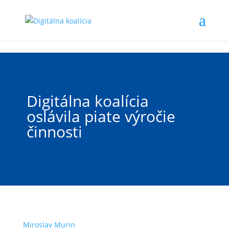
Preskočiť na hlavný obsah
Digitálna koalícia
oslávila piate výročie
činnosti
Miroslav Murin