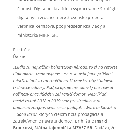
činnosti Digitálnej koalície a vypracovanie Stratégie
digitálnych zručností pre Slovensko preberá
Veronika Remišová, podpredsedníčka vlády a
ministerka MIRRI SR.
Predošlé
Ďalšie
„
Ľudia sú najväčším bohatstvom národa, to si na rezorte
diplomacie uvedomujeme. Preto sa usilujeme prilákať
mladých ľudí zo zahraničia na Slovensko, aby študovali
technické odbory. Podporujeme tiež aktivity pre návrat
našincov pracujúcich v zahraničí domov. Napríklad
medzi rokmi 2018 a 2019 sme prostredníctvom
ambasád zorganizovali sériu podujatí „Work in Slovakia
– Good Idea,
“ ktorých cieľom bola propagácia a
zatraktívnenie návratu domov,“ približuje
Ingrid
Brocková, štátna tajomníčka MZVEZ SR
. Dodáva, že