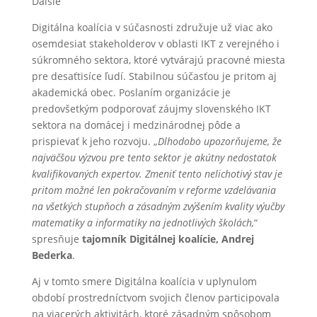
Ďalšie
Digitálna koalícia v súčasnosti združuje už viac ako
osemdesiat stakeholderov v oblasti IKT z verejného i
súkromného sektora, ktoré vytvárajú pracovné miesta
pre desaťtisíce ľudí. Stabilnou súčasťou je pritom aj
akademická obec. Poslaním organizácie je
predovšetkým podporovať záujmy slovenského IKT
sektora na domácej i medzinárodnej pôde a
prispievať k jeho rozvoju. „
Dlhodobo upozorňujeme, že
najväčšou výzvou pre tento sektor je akútny nedostatok
kvalifikovaných expertov. Zmeniť tento nelichotivý stav je
pritom možné len pokračovaním v reforme vzdelávania
na všetkých stupňoch a zásadným zvýšením kvality výučby
matematiky a informatiky na jednotlivých školách,
“
spresňuje
tajomník Digitálnej koalície, Andrej
Bederka
.
Aj v tomto smere Digitálna koalícia v uplynulom
období prostredníctvom svojich členov participovala
na viacerých aktivitách, ktoré zásadným spôsobom