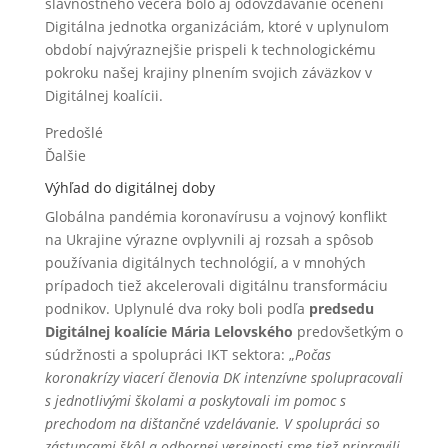
slávnostného večera bolo aj odovzdávanie ocenení
Digitálna jednotka organizáciám, ktoré v uplynulom
období najvýraznejšie prispeli k technologickému
pokroku našej krajiny plnením svojich záväzkov v
Digitálnej koalícii.
Predošlé
Ďalšie
Výhľad do digitálnej doby
Globálna pandémia koronavírusu a vojnový konflikt
na Ukrajine výrazne ovplyvnili aj rozsah a spôsob
používania digitálnych technológií, a v mnohých
prípadoch tiež akcelerovali digitálnu transformáciu
podnikov. Uplynulé dva roky boli podľa
predsedu
Digitálnej koalície Mária Lelovského
predovšetkým o
súdržnosti a spolupráci IKT sektora: „
Počas
koronakrízy viacerí členovia DK intenzívne spolupracovali
s jednotlivými školami a poskytovali im pomoc s
prechodom na dištančné vzdelávanie. V spolupráci so
zástupcami škôl a odbornej verejnosti sme tiež pripravili