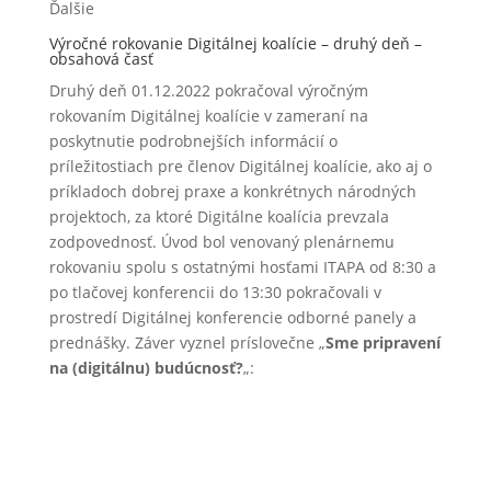
Ďalšie
Výročné rokovanie Digitálnej koalície – druhý deň –
obsahová časť
Druhý deň 01.12.2022 pokračoval výročným
rokovaním Digitálnej koalície v zameraní na
poskytnutie podrobnejších informácií o
príležitostiach pre členov Digitálnej koalície, ako aj o
príkladoch dobrej praxe a konkrétnych národných
projektoch, za ktoré Digitálne koalícia prevzala
zodpovednosť. Úvod bol venovaný plenárnemu
rokovaniu spolu s ostatnými hosťami ITAPA od 8:30 a
po tlačovej konferencii do 13:30 pokračovali v
prostredí Digitálnej konferencie odborné panely a
prednášky. Záver vyznel príslovečne „
Sme pripravení
na (digitálnu) budúcnosť?
„: