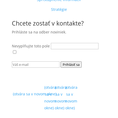
Stratégie
Chcete zostať v kontakte?
Prihláste sa na odber noviniek.
Nevyplňujte toto pole
Súhlasím s
podmienkami ochrany osobných
údajov
(otvára sa v novom okne)
.
Prihlásiť sa
(otvára
(otvára
(otvára
(otvára sa v novom okne)
sa v
sa v
sa v
novom
novom
novom
okne)
okne)
okne)