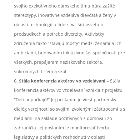
svojho exekutívneho dámskeho tímu búra zažité
stereotypy, inovatívne vzdeláva dievčatá a ženy v
oblasti technológií a líderstva, šíri osvetu o
predsudkoch a potrebe diverzity. Aktivistky
združenia takto “stavajú mosty” medzi ženami a ich
ambíciami, budovaním inklúzivnejšej spoločnosti pre
všetkých, prepájaním neziskového sektora,
súkromných firiem a škôl
Stála konferencia aktérov vo vzdelávaní
– Stála
konferencia aktérov vo vzdelávaní vznikla z projektu
“Deti nepočkajú!” Jej poslaním je viesť partnerský
dialóg verejnosti so svojimi zvolenými zástupcami a s
médiami, na základe pozitívnych z domova i zo
zahraničia. Jej poslaním je monitorovať tvorbu
legislatívy a politických rozhodnutí v oblasti