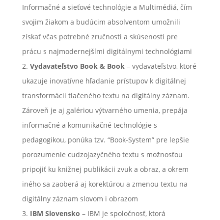
Informačné a sieťové technológie a Multimédiá, čím
svojim žiakom a budúcim absolventom umožnili
získať včas potrebné zručnosti a skúsenosti pre
prácu s najmodernejšími digitálnymi technológiami
Vydavateľstvo Book & Book
– vydavateľstvo, ktoré
ukazuje inovatívne hľadanie prístupov k digitálnej
transformácii tlačeného textu na digitálny záznam.
Zároveň je aj galériou výtvarného umenia, prepája
informačné a komunikačné technológie s
pedagogikou, ponúka tzv. “Book-System” pre lepšie
porozumenie cudzojazyčného textu s možnosťou
pripojiť ku knižnej publikácii zvuk a obraz, a okrem
iného sa zaoberá aj korektúrou a zmenou textu na
digitálny záznam slovom i obrazom
IBM Slovensko
– IBM je spoločnosť, ktorá