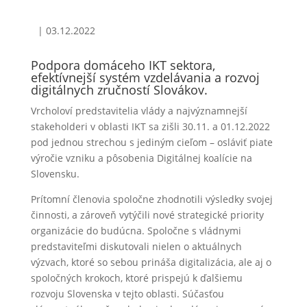
|
03.12.2022
Podpora domáceho IKT sektora,
efektívnejší systém vzdelávania a rozvoj
digitálnych zručností Slovákov.
Vrcholoví predstavitelia vlády a najvýznamnejší
stakeholderi v oblasti IKT sa zišli 30.11. a 01.12.2022
pod jednou strechou s jediným cieľom – osláviť piate
výročie vzniku a pôsobenia Digitálnej koalície na
Slovensku.
Prítomní členovia spoločne zhodnotili výsledky svojej
činnosti, a zároveň vytýčili nové strategické priority
organizácie do budúcna. Spoločne s vládnymi
predstaviteľmi diskutovali nielen o aktuálnych
výzvach, ktoré so sebou prináša digitalizácia, ale aj o
spoločných krokoch, ktoré prispejú k ďalšiemu
rozvoju Slovenska v tejto oblasti. Súčasťou