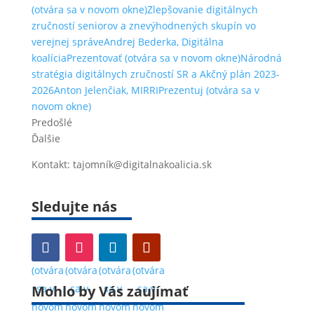
(otvára sa v novom okne)
Zlepšovanie digitálnych
zručností seniorov a znevýhodnených skupín vo
verejnej správeAndrej Bederka, Digitálna
koalíciaPrezentovať
(otvára sa v novom okne)
Národná
stratégia digitálnych zručností SR a Akčný plán 2023-
2026Anton Jelenčiak, MIRRIPrezentuj
(otvára sa v
novom okne)
Predošlé
Ďalšie
Kontakt: tajomník@digitalnakoalicia.sk
Sledujte nás
(otvára
(otvára
(otvára
(otvára
Mohlo by Vás zaujímať
sa v
sa v
sa v
sa v
novom
novom
novom
novom