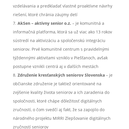
vzdelávania a predkladať vlastné proaktívne návrhy
riešení, ktoré chránia záujmy detí
AkSen – aktívny senior o.z.
– je komunitná a
informačná platforma, ktorá sa už viac ako 13 rokov
sústredí na aktivizáciu a spoločenskú integráciu
seniorov. Prvé komunitné centrum s pravidelnými
týždennými aktivitami vzniklo v Piešťanoch, avšak
postupne vznikli centrá aj v ďalších mestách
Združenie kresťanských seniorov Slovenska
– je
občianske združenie je taktiež orientované na
zvýšenie kvality života seniorov a ich zaradenia do
spoločnosti, ktoré chápe dôležitosť digitálnych
zručností, o čom svedčí aj fakt, že sa zapojilo do
národného projektu MIRRI Zlepšovanie digitálnych
zručností seniorov