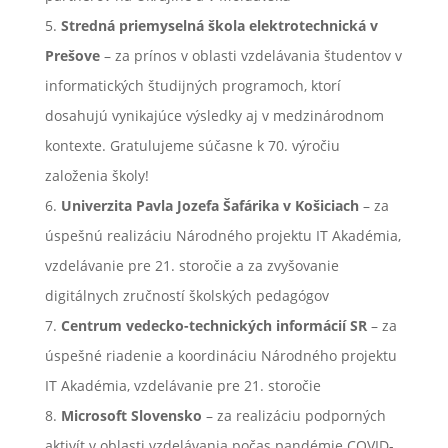
Stredná priemyselná škola elektrotechnická v
Prešove
– za prínos v oblasti vzdelávania študentov v
informatických študijných programoch, ktorí
dosahujú vynikajúce výsledky aj v medzinárodnom
kontexte. Gratulujeme súčasne k 70. výročiu
založenia školy!
Univerzita Pavla Jozefa Šafárika v Košiciach
– za
úspešnú realizáciu Národného projektu IT Akadémia,
vzdelávanie pre 21. storočie a za zvyšovanie
digitálnych zručností školských pedagógov
Centrum vedecko-technických informácií SR
– za
úspešné riadenie a koordináciu Národného projektu
IT Akadémia, vzdelávanie pre 21. storočie
Microsoft Slovensko
– za realizáciu podporných
aktivít v oblasti vzdelávania počas pandémie COVID-