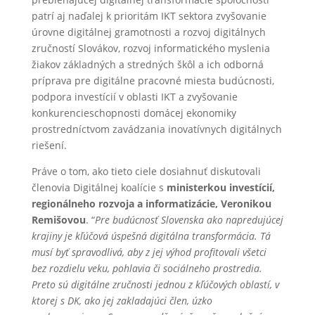
patrí aj naďalej k prioritám IKT sektora zvyšovanie
úrovne digitálnej gramotnosti a rozvoj digitálnych
zručností Slovákov, rozvoj informatického myslenia
žiakov základných a stredných škôl a ich odborná
príprava pre digitálne pracovné miesta budúcnosti,
podpora investícií v oblasti IKT a zvyšovanie
konkurencieschopnosti domácej ekonomiky
prostredníctvom zavádzania inovatívnych digitálnych
riešení.
Práve o tom, ako tieto ciele dosiahnuť diskutovali
členovia Digitálnej koalície s
ministerkou investícií,
regionálneho rozvoja a informatizácie, Veronikou
Remišovou
. “
Pre budúcnosť Slovenska ako napredujúcej
krajiny je kľúčová úspešná digitálna transformácia. Tá
musí byť spravodlivá, aby z jej výhod profitovali všetci
bez rozdielu veku, pohlavia či sociálneho prostredia.
Preto sú digitálne zručnosti jednou z kľúčových oblastí, v
ktorej s DK, ako jej zakladajúci člen, úzko