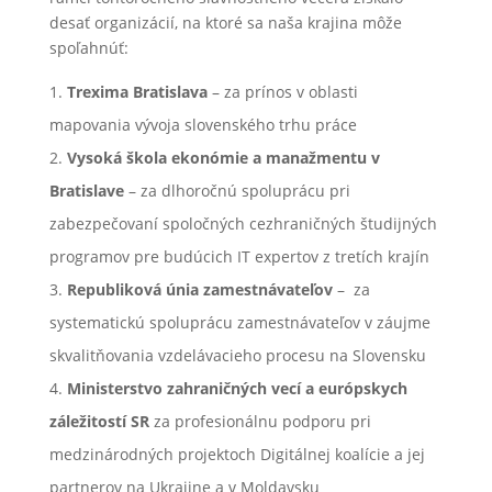
desať organizácií, na ktoré sa naša krajina môže
spoľahnúť:
Trexima Bratislava
– za prínos v oblasti
mapovania vývoja slovenského trhu práce
Vysoká škola ekonómie a manažmentu v
Bratislave
– za dlhoročnú spoluprácu pri
zabezpečovaní spoločných cezhraničných študijných
programov pre budúcich IT expertov z tretích krajín
Republiková únia zamestnávateľov
– za
systematickú spoluprácu zamestnávateľov v záujme
skvalitňovania vzdelávacieho procesu na Slovensku
Ministerstvo zahraničných vecí a európskych
záležitostí SR
za profesionálnu podporu pri
medzinárodných projektoch Digitálnej koalície a jej
partnerov na Ukrajine a v Moldavsku