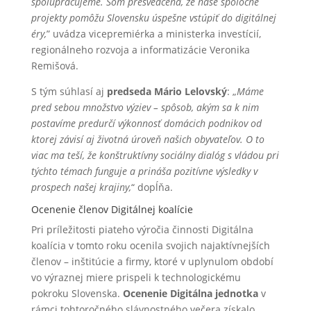
spolupracujeme. Som presvedčená, že naše spoločné
projekty pomôžu Slovensku úspešne vstúpiť do digitálnej
éry,
” uvádza vicepremiérka a ministerka investícií,
regionálneho rozvoja a informatizácie Veronika
Remišová.
S tým súhlasí aj
predseda Mário Lelovský
: „
Máme
pred sebou množstvo výziev – spôsob, akým sa k nim
postavíme predurčí výkonnosť domácich podnikov od
ktorej závisí aj životná úroveň našich obyvateľov. O to
viac ma teší, že konštruktívny sociálny dialóg s vládou pri
týchto témach funguje a prináša pozitívne výsledky v
prospech našej krajiny,
“ dopĺňa.
Ocenenie členov Digitálnej koalície
Pri príležitosti piateho výročia činnosti Digitálna
koalícia v tomto roku ocenila svojich najaktívnejších
členov – inštitúcie a firmy, ktoré v uplynulom období
vo výraznej miere prispeli k technologickému
pokroku Slovenska.
Ocenenie Digitálna jednotka
v
rámci tohtoročného slávnostného večera získalo