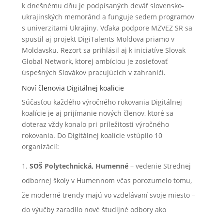
k dnešnému dňu je podpísaných deväť slovensko-
ukrajinských memoránd a funguje sedem programov
s univerzitami Ukrajiny. Vďaka podpore MZVEZ SR sa
spustil aj projekt DigiTalents Moldova priamo v
Moldavsku. Rezort sa prihlásil aj k iniciatíve Slovak
Global Network, ktorej ambíciou je zosieťovať
úspešných Slovákov pracujúcich v zahraničí.
Noví členovia Digitálnej koalicie
Súčasťou každého výročného rokovania Digitálnej
koalície je aj prijímanie nových členov, ktoré sa
doteraz vždy konalo pri príležitosti výročného
rokovania. Do Digitálnej koalície vstúpilo 10
organizácií:
SOŠ Polytechnická, Humenné
– vedenie Strednej
odbornej školy v Humennom včas porozumelo tomu,
že moderné trendy majú vo vzdelávaní svoje miesto –
do výučby zaradilo nové študijné odbory ako