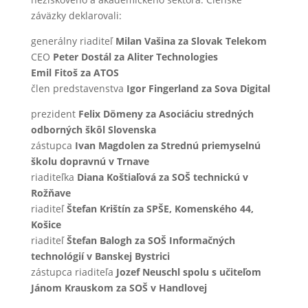
záväzky deklarovali:
generálny riaditeľ
Milan Vašina za Slovak Telekom
CEO
Peter Dostál za Aliter Technologies
Emil Fitoš za ATOS
člen predstavenstva
Igor Fingerland za Sova Digital
prezident
Felix Dömeny za Asociáciu stredných
odborných škôl Slovenska
zástupca
Ivan Magdolen za Strednú priemyselnú
školu dopravnú v Trnave
riaditeľka
Diana Koštiaľová za SOŠ technickú v
Rožňave
riaditeľ
Štefan Krištín za SPŠE, Komenského 44,
Košice
riaditeľ
Štefan Balogh za SOŠ Informačných
technológií v Banskej Bystrici
zástupca riaditeľa
Jozef Neuschl spolu s učiteľom
Jánom Krauskom za SOŠ v Handlovej