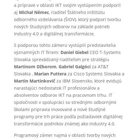
a príprave v oblasti IKT svojim vystúpením podporil
aj
Michal Němec
, riaditeľ Štátneho inštitútu
odborného vzdelávania (ŠIOV), ktorý podporí tvorbu
nových študijných odborov na základe potrieb
Industry 4.0 a digitálnej transformácie.
S podporou tohto zámeru vystúpili predstavitelia
významných IT firiem:
Daniel Giebel
CEO T-Systems
Slovakia sprevádzaný riaditeľom pre stratégiu
Martinom Džborom
,
Gabriel Galgóci
za AT&T
Slovakia ,
Marian Puttera
za Cisco Systems Slovakia a
Martin Martinkovič
za IBM Slovensko, ktoré evidujú
narastajúci nedostatok IT profesionálov a
absolventov odborov IKT na pracovnom trhu. IT
spoločnosti v spolupráci so strednými odbornými
školami pripravia inovované a nové študijné
programy pre trh práce podľa požiadaviek digitálnej
transformácie podnikov známej ako Industry 4.0.
Programový zámer najmä v oblasti tvorby nových