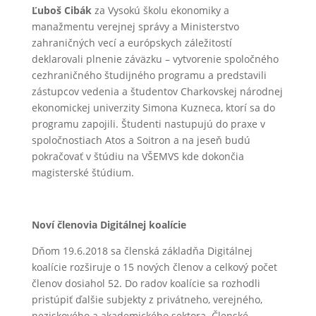
Ľuboš Cibák
za Vysokú školu ekonomiky a
manažmentu verejnej správy a Ministerstvo
zahraničných vecí a európskych záležitostí
deklarovali plnenie záväzku – vytvorenie spoločného
cezhraničného študijného programu a predstavili
zástupcov vedenia a študentov Charkovskej národnej
ekonomickej univerzity Simona Kuzneca, ktorí sa do
programu zapojili. Študenti nastupujú do praxe v
spoločnostiach Atos a Soitron a na jeseň budú
pokračovať v štúdiu na VŠEMVS kde dokončia
magisterské štúdium.
Noví členovia Digitálnej koalície
Dňom 19.6.2018 sa členská základňa Digitálnej
koalície rozširuje o 15 nových členov a celkový počet
členov dosiahol 52. Do radov koalície sa rozhodli
pristúpiť ďalšie subjekty z privátneho, verejného,
neziskového a akademického sektora. Členské