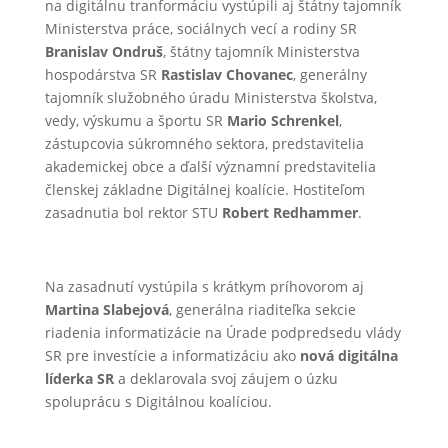
na digitálnu tranformáciu vystúpili aj štátny tajomník
Ministerstva práce, sociálnych vecí a rodiny SR
Branislav Ondruš
, štátny tajomník Ministerstva
hospodárstva SR
Rastislav Chovanec
, generálny
tajomník služobného úradu Ministerstva školstva,
vedy, výskumu a športu SR
Mario Schrenkel
,
zástupcovia súkromného sektora, predstavitelia
akademickej obce a ďalší významní predstavitelia
členskej základne Digitálnej koalície. Hostiteľom
zasadnutia bol rektor STU
Robert Redhammer
.
Na zasadnutí vystúpila s krátkym príhovorom aj
Martina Slabejová
, generálna riaditeľka sekcie
riadenia informatizácie na Úrade podpredsedu vlády
SR pre investície a informatizáciu ako
nová digitálna
líderka SR
a deklarovala svoj záujem o úzku
spoluprácu s Digitálnou koalíciou.