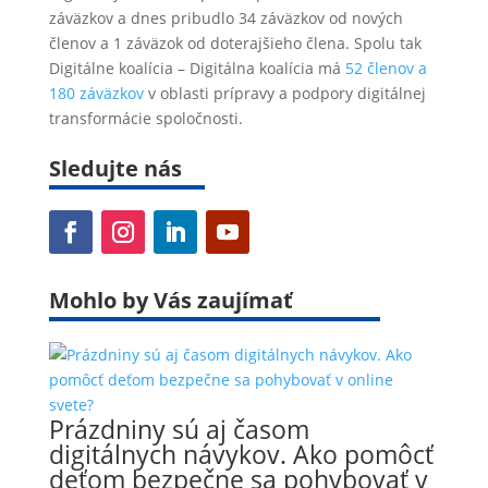
záväzkov a dnes pribudlo 34 záväzkov od nových
členov a 1 záväzok od doterajšieho člena. Spolu tak
Digitálne koalícia – Digitálna koalícia má
52 členov a
180 záväzkov
v oblasti prípravy a podpory digitálnej
transformácie spoločnosti.
Sledujte nás
(otvára sa v novom okne)
(otvára sa v novom okne)
(otvára sa v novom okne)
(otvára sa v novom okne)
Mohlo by Vás zaujímať
Prázdniny sú aj časom
digitálnych návykov. Ako pomôcť
deťom bezpečne sa pohybovať v