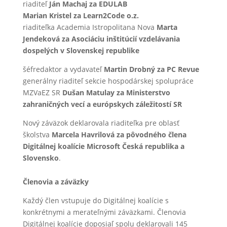
riaditeľ
Ján Machaj za EDULAB
Marian Kristel za Learn2Code o.z.
riaditeľka Academia Istropolitana Nova
Marta
Jendeková za Asociáciu inštitúcií vzdelávania
dospelých v Slovenskej republike
šéfredaktor a vydavateľ
Martin Drobný za PC Revue
generálny riaditeľ sekcie hospodárskej spolupráce
MZVaEZ SR
Dušan Matulay za Ministerstvo
zahraničných vecí a európskych záležitostí SR
Nový záväzok deklarovala riaditeľka pre oblasť
školstva
Marcela Havrilová za pôvodného člena
Digitálnej koalície Microsoft Česká republika a
Slovensko
.
Členovia a záväzky
Každý člen vstupuje do Digitálnej koalície s
konkrétnymi a merateľnými záväzkami. Členovia
Digitálnej koalície doposiaľ spolu deklarovali 145