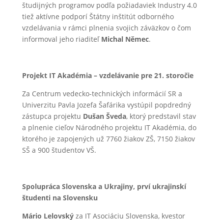
študijných programov podľa požiadaviek Industry 4.0
tiež aktívne podporí Štátny inštitút odborného
vzdelávania v rámci plnenia svojich záväzkov o čom
informoval jeho riaditeľ
Michal Němec
.
Projekt IT Akadémia – vzdelávanie pre 21. storočie
Za Centrum vedecko-technických informácií SR a
Univerzitu Pavla Jozefa Šafárika vystúpil popdredný
zástupca projektu
Dušan Šveda
, ktorý predstavil stav
a plnenie cieľov Národného projektu IT Akadémia, do
ktorého je zapojených už 7760 žiakov ZŠ, 7150 žiakov
SŠ a 900 študentov VŠ.
Spolupráca Slovenska a Ukrajiny, prví ukrajinskí
študenti na Slovensku
Mário Lelovský
za IT Asociáciu Slovenska, kvestor