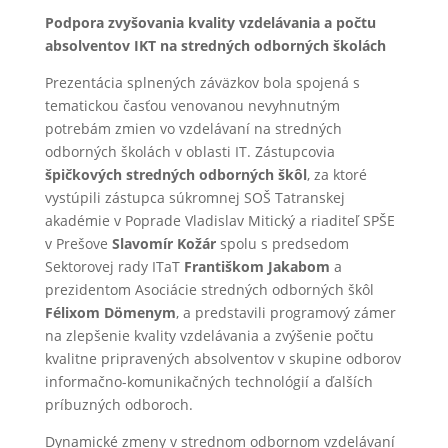
Podpora zvyšovania kvality vzdelávania a počtu
absolventov IKT na stredných odborných školách
Prezentácia splnených záväzkov bola spojená s
tematickou časťou venovanou nevyhnutným
potrebám zmien vo vzdelávaní na stredných
odborných školách v oblasti IT. Zástupcovia
špičkových stredných odborných škôl
, za ktoré
vystúpili zástupca súkromnej SOŠ Tatranskej
akadémie v Poprade Vladislav Mitický a riaditeľ SPŠE
v Prešove
Slavomír Kožár
spolu s predsedom
Sektorovej rady ITaT
Františkom Jakabom
a
prezidentom Asociácie stredných odborných škôl
Félixom Dömenym
, a predstavili programový zámer
na zlepšenie kvality vzdelávania a zvýšenie počtu
kvalitne pripravených absolventov v skupine odborov
informačno-komunikačných technológií a ďalších
príbuzných odboroch.
Dynamické zmeny v strednom odbornom vzdelávaní