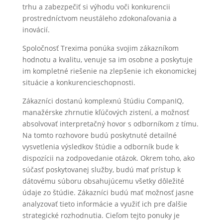
trhu a zabezpečiť si výhodu voči konkurencii
prostredníctvom neustáleho zdokonaľovania a
inovácií.
Spoločnosť Trexima ponúka svojim zákazníkom
hodnotu a kvalitu, venuje sa im osobne a poskytuje
im kompletné riešenie na zlepšenie ich ekonomickej
situácie a konkurencieschopnosti.
Zákazníci dostanú komplexnú štúdiu CompanIQ,
manažérske zhrnutie kľúčových zistení, a možnosť
absolvovať interpretačný hovor s odborníkom z tímu.
Na tomto rozhovore budú poskytnuté detailné
vysvetlenia výsledkov štúdie a odborník bude k
dispozícii na zodpovedanie otázok. Okrem toho, ako
súčasť poskytovanej služby, budú mať prístup k
dátovému súboru obsahujúcemu všetky dôležité
údaje zo štúdie. Zákazníci budú mať možnosť jasne
analyzovať tieto informácie a využiť ich pre ďalšie
strategické rozhodnutia. Cieľom tejto ponuky je