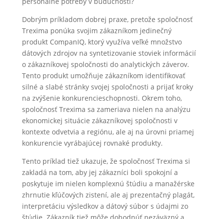
personálne potreby v budúcnosti?
Dobrým príkladom dobrej praxe, pretože spoločnosť
Trexima ponúka svojim zákazníkom jedinečný
produkt CompanIQ, ktorý využíva veľké množstvo
dátových zdrojov na syntetizovanie stoviek informácií
o zákazníkovej spoločnosti do analytických záverov.
Tento produkt umožňuje zákazníkom identifikovať
silné a slabé stránky svojej spoločnosti a prijať kroky
na zvýšenie konkurencieschopnosti. Okrem toho,
spoločnosť Trexima sa zameriava nielen na analýzu
ekonomickej situácie zákazníkovej spoločnosti v
kontexte odvetvia a regiónu, ale aj na úrovni priamej
konkurencie vyrábajúcej rovnaké produkty.
Tento príklad tiež ukazuje, že spoločnosť Trexima si
zakladá na tom, aby jej zákazníci boli spokojní a
poskytuje im nielen komplexnú štúdiu a manažérske
zhrnutie kľúčových zistení, ale aj prezentačný plagát,
interpretáciu výsledkov a dátový súbor s údajmi zo
štúdie. Zákazník tiež môže dohodnúť nezáväzný a