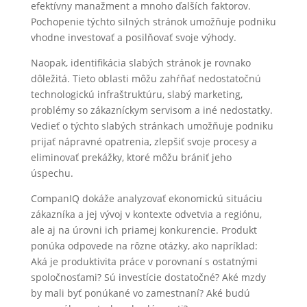
efektívny manažment a mnoho ďalších faktorov.
Pochopenie týchto silných stránok umožňuje podniku
vhodne investovať a posilňovať svoje výhody.
Naopak, identifikácia slabých stránok je rovnako
dôležitá. Tieto oblasti môžu zahŕňať nedostatočnú
technologickú infraštruktúru, slabý marketing,
problémy so zákazníckym servisom a iné nedostatky.
Vedieť o týchto slabých stránkach umožňuje podniku
prijať nápravné opatrenia, zlepšiť svoje procesy a
eliminovať prekážky, ktoré môžu brániť jeho
úspechu.
CompanIQ dokáže analyzovať ekonomickú situáciu
zákazníka a jej vývoj v kontexte odvetvia a regiónu,
ale aj na úrovni ich priamej konkurencie. Produkt
ponúka odpovede na rôzne otázky, ako napríklad:
Aká je produktivita práce v porovnaní s ostatnými
spoločnosťami? Sú investície dostatočné? Aké mzdy
by mali byť ponúkané vo zamestnaní? Aké budú