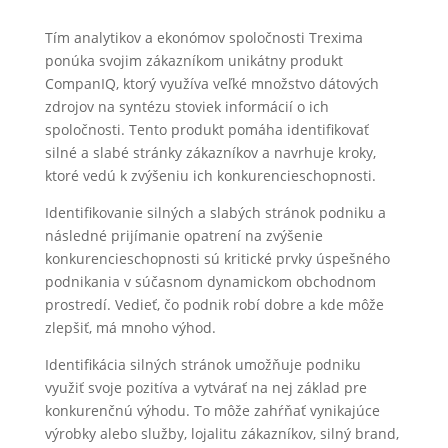
Tím analytikov a ekonómov spoločnosti Trexima
ponúka svojim zákazníkom unikátny produkt
CompanIQ, ktorý využíva veľké množstvo dátových
zdrojov na syntézu stoviek informácií o ich
spoločnosti. Tento produkt pomáha identifikovať
silné a slabé stránky zákazníkov a navrhuje kroky,
ktoré vedú k zvýšeniu ich konkurencieschopnosti.
Identifikovanie silných a slabých stránok podniku a
následné prijímanie opatrení na zvýšenie
konkurencieschopnosti sú kritické prvky úspešného
podnikania v súčasnom dynamickom obchodnom
prostredí. Vedieť, čo podnik robí dobre a kde môže
zlepšiť, má mnoho výhod.
Identifikácia silných stránok umožňuje podniku
využiť svoje pozitíva a vytvárať na nej základ pre
konkurenčnú výhodu. To môže zahŕňať vynikajúce
výrobky alebo služby, lojalitu zákazníkov, silný brand,