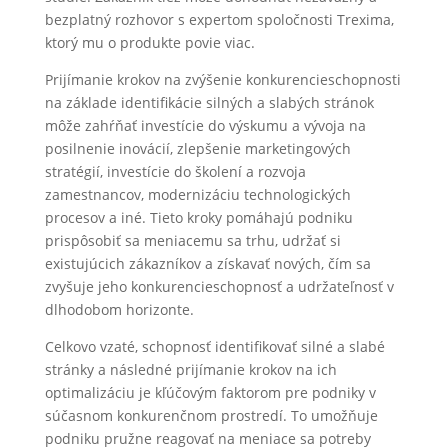
bezplatný rozhovor s expertom spoločnosti Trexima,
ktorý mu o produkte povie viac.
Prijímanie krokov na zvýšenie konkurencieschopnosti
na základe identifikácie silných a slabých stránok
môže zahŕňať investície do výskumu a vývoja na
posilnenie inovácií, zlepšenie marketingových
stratégií, investície do školení a rozvoja
zamestnancov, modernizáciu technologických
procesov a iné. Tieto kroky pomáhajú podniku
prispôsobiť sa meniacemu sa trhu, udržať si
existujúcich zákazníkov a získavať nových, čím sa
zvyšuje jeho konkurencieschopnosť a udržateľnosť v
dlhodobom horizonte.
Celkovo vzaté, schopnosť identifikovať silné a slabé
stránky a následné prijímanie krokov na ich
optimalizáciu je kľúčovým faktorom pre podniky v
súčasnom konkurenčnom prostredí. To umožňuje
podniku pružne reagovať na meniace sa potreby