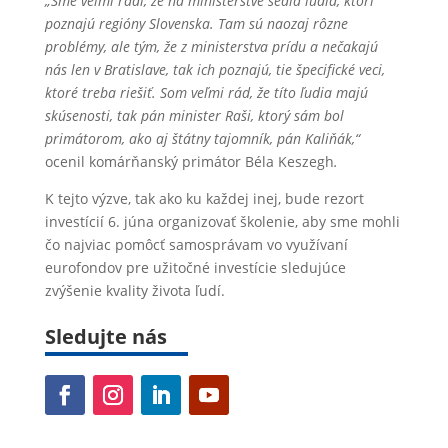
„Sme veľmi radi, že na ministerstve sedia ľudia, ktorí
poznajú regióny Slovenska. Tam sú naozaj rôzne
problémy, ale tým, že z ministerstva prídu a nečakajú
nás len v Bratislave, tak ich poznajú, tie špecifické veci,
ktoré treba riešiť. Som veľmi rád, že títo ľudia majú
skúsenosti, tak pán minister Raši, ktorý sám bol
primátorom, ako aj štátny tajomník, pán Kaliňák,“
ocenil komárňanský primátor Béla Keszegh
.
K tejto výzve, tak ako ku každej inej, bude rezort
investícií 6. júna organizovať školenie, aby sme mohli
čo najviac pomôcť samosprávam vo využívaní
eurofondov pre užitočné investície sledujúce
zvýšenie kvality života ľudí.
Sledujte nás