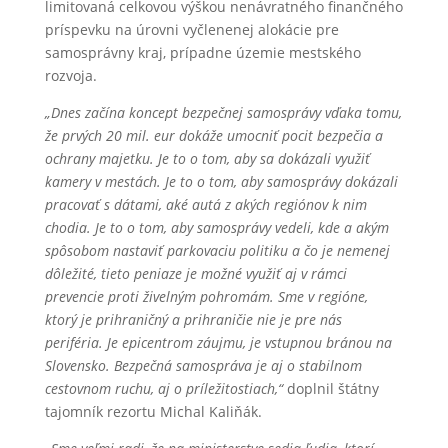
limitovaná celkovou výškou nenávratného finančného
príspevku na úrovni vyčlenenej alokácie pre
samosprávny kraj, prípadne územie mestského
rozvoja.
„Dnes začína koncept bezpečnej samosprávy vďaka tomu,
že prvých 20 mil. eur dokáže umocniť pocit bezpečia a
ochrany majetku. Je to o tom, aby sa dokázali využiť
kamery v mestách. Je to o tom, aby samosprávy dokázali
pracovať s dátami, aké autá z akých regiónov k nim
chodia. Je to o tom, aby samosprávy vedeli, kde a akým
spôsobom nastaviť parkovaciu politiku a čo je nemenej
dôležité, tieto peniaze je možné využiť aj v rámci
prevencie proti živelným pohromám. Sme v regióne,
ktorý je prihraničný a prihraničie nie je pre nás
periféria. Je epicentrom záujmu, je vstupnou bránou na
Slovensko. Bezpečná samospráva je aj o stabilnom
cestovnom ruchu, aj o príležitostiach,“
doplnil štátny
tajomník rezortu Michal Kaliňák.