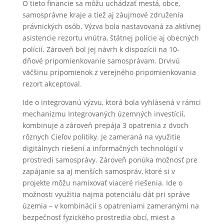
O tieto financie sa môžu uchádzať mestá, obce,
samosprávne kraje a tiež aj záujmové združenia
právnických osôb. Výzva bola nastavovaná za aktívnej
asistencie rezortu vnútra, štátnej polície aj obecných
polícií. Zároveň bol jej návrh k dispozícii na 10-
dňové pripomienkovanie samosprávam. Drvivú
väčšinu pripomienok z verejného pripomienkovania
rezort akceptoval.
Ide o integrovanú výzvu, ktorá bola vyhlásená v rámci
mechanizmu Integrovaných územných investícií,
kombinuje a zároveň prepája 3 opatrenia z dvoch
rôznych Cieľov politiky. Je zameraná na využitie
digitálnych riešení a informačných technológií v
prostredí samosprávy. Zároveň ponúka možnosť pre
zapájanie sa aj menších samospráv, ktoré si v
projekte môžu namixovať viaceré riešenia. Ide o
možnosti využitia najmä potenciálu dát pri správe
územia – v kombinácií s opatreniami zameranými na
bezpečnosť fyzického prostredia obcí, miest a