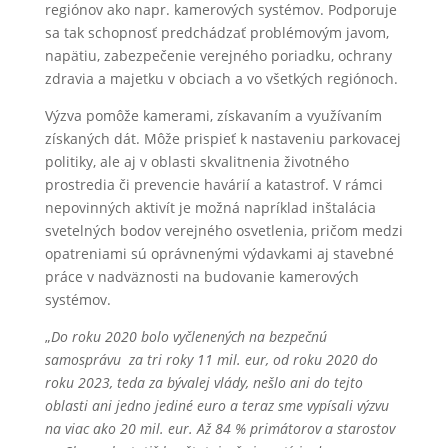
regiónov ako napr. kamerových systémov. Podporuje
sa tak schopnosť predchádzať problémovým javom,
napätiu, zabezpečenie verejného poriadku, ochrany
zdravia a majetku v obciach a vo všetkých regiónoch.
Výzva pomôže kamerami, získavaním a využívaním
získaných dát. Môže prispieť k nastaveniu parkovacej
politiky, ale aj v oblasti skvalitnenia životného
prostredia či prevencie havárií a katastrof. V rámci
nepovinných aktivít je možná napríklad inštalácia
svetelných bodov verejného osvetlenia, pričom medzi
opatreniami sú oprávnenými výdavkami aj stavebné
práce v nadväznosti na budovanie kamerových
systémov.
„
Do roku 2020 bolo vyčlenených na bezpečnú
samosprávu za tri roky 11 mil. eur, od roku 2020 do
roku 2023, teda za bývalej vlády, nešlo ani do tejto
oblasti ani jedno jediné euro a teraz sme vypísali výzvu
na viac ako 20 mil. eur. Až 84 % primátorov a starostov