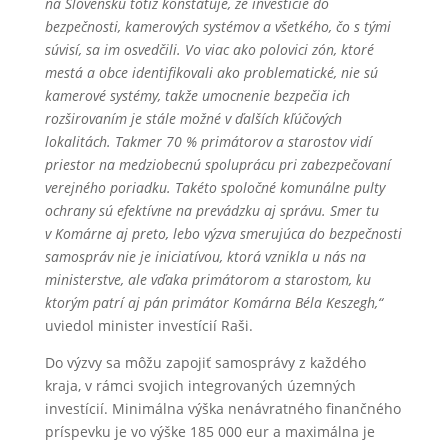
na Slovensku totiž konštatuje, že investície do
bezpečnosti, kamerových systémov a všetkého, čo s tými
súvisí, sa im osvedčili. Vo viac ako polovici zón, ktoré
mestá a obce identifikovali ako problematické, nie sú
kamerové systémy, takže umocnenie bezpečia ich
rozširovaním je stále možné v ďalších kľúčových
lokalitách. Takmer 70 % primátorov a starostov vidí
priestor na medziobecnú spoluprácu pri zabezpečovaní
verejného poriadku. Takéto spoločné komunálne pulty
ochrany sú efektívne na prevádzku aj správu. Smer tu
v Komárne aj preto, lebo výzva smerujúca do bezpečnosti
samospráv nie je iniciatívou, ktorá vznikla u nás na
ministerstve, ale vďaka primátorom a starostom, ku
ktorým patrí aj pán primátor Komárna Béla Keszegh,“
uviedol minister investícií Raši.
Do výzvy sa môžu zapojiť samosprávy z každého
kraja, v rámci svojich integrovaných územných
investícií. Minimálna výška nenávratného finančného
príspevku je vo výške 185 000 eur a maximálna je