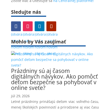
Zistite viac a Otestujte sa
na Centrálnej platforme!
Sledujte nás
(otvára
(otvára
(otvára
(otvára
Mohlo by Vás zaujímať
sa v
sa v
sa v
sa v
novom
novom
novom
novom
okne)
okne)
okne)
okne)
Prázdniny sú aj časom
digitálnych návykov. Ako pomôcť
deťom bezpečne sa pohybovať v
online svete?
júl 29, 2026
Letné prázdniny prinášajú deťom viac voľného času,
menej školských povinností a prirodzene aj viac času