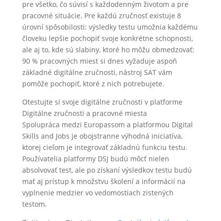
pre všetko, čo súvisí s každodenným životom a pre
pracovné situácie. Pre každú zručnosť existuje 8
úrovní spôsobilosti: výsledky testu umožnia každému
človeku lepšie pochopiť svoje konkrétne schopnosti,
ale aj to, kde sú slabiny, ktoré ho môžu obmedzovať:
90 % pracovných miest si dnes vyžaduje aspoň
základné digitálne zručnosti, nástroj SAT vám
pomôže pochopiť, ktoré z nich potrebujete.
Otestujte si svoje digitálne zručnosti v platforme
Digitálne zručnosti a pracovné miesta
Spolupráca medzi Europassom a platformou Digital
Skills and Jobs je obojstranne výhodná iniciatíva,
ktorej cieľom je integrovať základnú funkciu testu.
Používatelia platformy DSJ budú môcť nielen
absolvovať test, ale po získaní výsledkov testu budú
mať aj prístup k množstvu školení a informácií na
vyplnenie medzier vo vedomostiach zistených
testom.