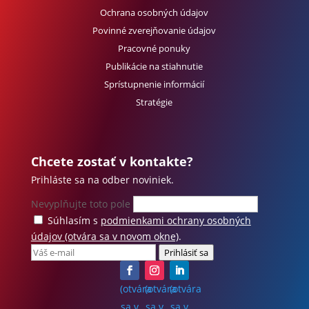
Ochrana osobných údajov
Povinné zverejňovanie údajov
Pracovné ponuky
Publikácie na stiahnutie
Sprístupnenie informácií
Stratégie
Chcete zostať v kontakte?
Prihláste sa na odber noviniek.
Nevyplňujte toto pole
Súhlasím s
podmienkami ochrany osobných
údajov
(otvára sa v novom okne)
.
Prihlásiť sa
(otvára
(otvára
(otvára
sa v
sa v
sa v