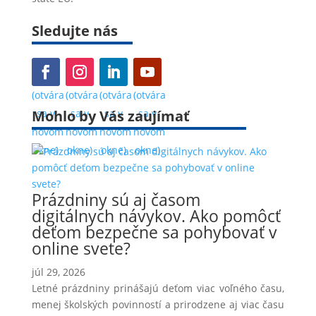
Sledujte nás
(otvára
(otvára
(otvára
(otvára
Mohlo by Vás zaujímať
sa v
sa v
sa v
sa v
novom
novom
novom
novom
okne)
okne)
okne)
okne)
Prázdniny sú aj časom
digitálnych návykov. Ako pomôcť
deťom bezpečne sa pohybovať v
online svete?
júl 29, 2026
Letné prázdniny prinášajú deťom viac voľného času,
menej školských povinností a prirodzene aj viac času