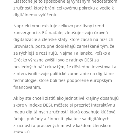
Čiastočne je to spôsobené aj výrazným nedostatkom
zručností, ktorý bráni celkovému pokroku a vedie k
digitálnemu vylúčeniu.
Napriek tomu existuje celkovo pozitívny trend
konvergencie: EÚ naďalej zlepšuje svoju úroveň
digitalizácie a členské štáty, ktoré začali na nižších
úrovniach, postupne dobiehajú zameškané tým, že
sa rýchlejšie rozširujú. Najmä Taliansko, Poľsko a
Grécko výrazne zvýšili svoje ratingy DESI za
posledných päť rokov tým, že dôsledne investovali a
zintenzívnili svoje politické zameranie na digitálne
technológie, ktoré boli tiež podporené európskym
financovaním.
Ak by ste chceli zistiť, ako jednotlivé krajiny dosahujú
skóre v indexe DESI, môžete si prezrieť interaktívnu
mapu digitálnych zručností, ktorá obsahuje kľúčové
údaje, pohľady a činnosti týkajúce sa digitálnych
zručností a pracovných miest v každom členskom
štáte EÚ.