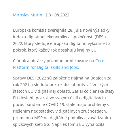
Miroslav Murin
|
31.08.2022
Európska komisia zverejnila 28. júla nové výsledky
Indexu digitálnej ekonomiky a spoločnosti (DESI)
2022, ktorý sleduje európsku digitálnu výkonnosť a
pokrok, ktorý každý rok dosahujú krajiny EÚ.
Článok a obrázky pôvodne publikované na
Core
Platform for Digital skills and Jobs.
Správy DESI 2022 sú založené najmä na údajoch za
rok 2021 a sledujú pokrok dosiahnutý v členských
štátoch EÚ v digitálnej oblasti. Zatiaľ čo členské štáty
EÚ dosiahli pokrok vo svojom úsilí o digitalizáciu
počas pandémie COVID-19, stále majú problémy s
riešením nedostatkov v digitálnych zručnostiach,
premenou MSP na digitálne podniky a zavádzaním
špičkových sietí 5G. Napriek tomu EÚ vynaložila