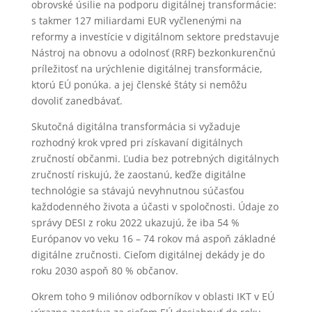
obrovské úsilie na podporu digitálnej transformácie:
s takmer 127 miliardami EUR vyčlenenými na
reformy a investície v digitálnom sektore predstavuje
Nástroj na obnovu a odolnosť (RRF) bezkonkurenčnú
príležitosť na urýchlenie digitálnej transformácie,
ktorú EÚ ponúka. a jej členské štáty si nemôžu
dovoliť zanedbávať.
Skutočná digitálna transformácia si vyžaduje
rozhodný krok vpred pri získavaní digitálnych
zručností občanmi. Ľudia bez potrebných digitálnych
zručností riskujú, že zaostanú, keďže digitálne
technológie sa stávajú nevyhnutnou súčasťou
každodenného života a účasti v spoločnosti. Údaje zo
správy DESI z roku 2022 ukazujú, že iba 54 %
Európanov vo veku 16 – 74 rokov má aspoň základné
digitálne zručnosti. Cieľom digitálnej dekády je do
roku 2030 aspoň 80 % občanov.
Okrem toho 9 miliónov odborníkov v oblasti IKT v EÚ