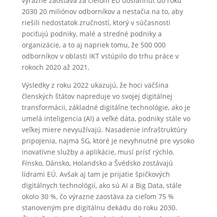
výrazne zaostáva za cieľom EÚ dosiahnuť do roku
2030 20 miliónov odborníkov a nestačia na to, aby
riešili nedostatok zručností, ktorý v súčasnosti
pociťujú podniky, malé a stredné podniky a
organizácie, a to aj napriek tomu, že 500 000
odborníkov v oblasti IKT vstúpilo do trhu práce v
rokoch 2020 až 2021.
Výsledky z roku 2022 ukazujú, že hoci väčšina
členských štátov napreduje vo svojej digitálnej
transformácii, základné digitálne technológie, ako je
umelá inteligencia (AI) a veľké dáta, podniky stále vo
veľkej miere nevyužívajú. Nasadenie infraštruktúry
pripojenia, najmä 5G, ktoré je nevyhnutné pre vysoko
inovatívne služby a aplikácie, musí prísť rýchlo.
Fínsko, Dánsko, Holandsko a Švédsko zostávajú
lídrami EÚ. Avšak aj tam je prijatie špičkových
digitálnych technológií, ako sú AI a Big Data, stále
okolo 30 %, čo výrazne zaostáva za cieľom 75 %
stanoveným pre digitálnu dekádu do roku 2030.