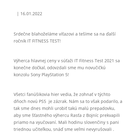
|
16.01.2022
Srdečne blahoželáme víťazovi a tešíme sa na ďalší
ročník IT FITNESS TEST!
Výherca hlavnej ceny v súťaži IT Fitness Test 2021 sa
konečne dočkal, odovzdali sme mu novučičkú
konzolu Sony PlayStation 5!
Všetci fanúšikovia hier vedia, že zohnať v týchto
dňoch novú PS5 je zázrak. Nám sa to však podarilo, a
tak sme dnes mohli urobiť takú malú prepadovku,
aby sme šťastného výhercu Rasťa z Bojníc prekvapili
priamo na vyučovaní. Mali hodinu slovenčiny s pani
triednou učiteľkou, snáď sme veľmi nevyrušovali .