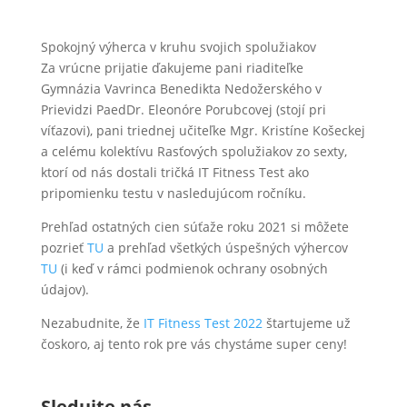
Spokojný výherca v kruhu svojich spolužiakov
Za vrúcne prijatie ďakujeme pani riaditeľke
Gymnázia Vavrinca Benedikta Nedožerského v
Prievidzi PaedDr. Eleonóre Porubcovej (stojí pri
víťazovi), pani triednej učiteľke Mgr. Kristíne Košeckej
a celému kolektívu Rasťových spolužiakov zo sexty,
ktorí od nás dostali tričká IT Fitness Test ako
pripomienku testu v nasledujúcom ročníku.
Prehľad ostatných cien súťaže roku 2021 si môžete
pozrieť
TU
a prehľad všetkých úspešných výhercov
TU
(i keď v rámci podmienok ochrany osobných
údajov).
Nezabudnite, že
IT Fitness Test 2022
štartujeme už
čoskoro, aj tento rok pre vás chystáme super ceny!
Sledujte nás