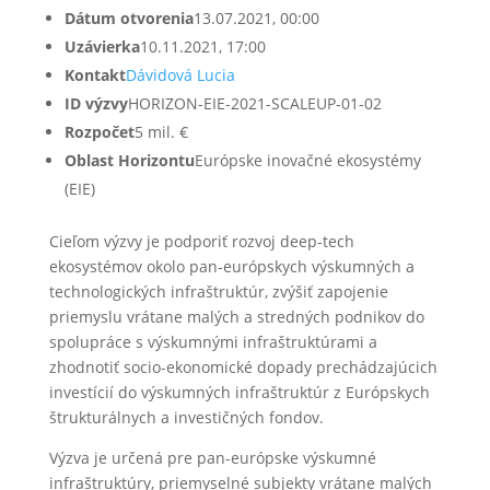
Dátum otvorenia
13.07.2021, 00:00
Uzávierka
10.11.2021, 17:00
Kontakt
Dávidová Lucia
ID výzvy
HORIZON-EIE-2021-SCALEUP-01-02
Rozpočet
5 mil. €
Oblast Horizontu
Európske inovačné ekosystémy
(EIE)
Cieľom výzvy je podporiť rozvoj deep-tech
ekosystémov okolo pan-európskych výskumných a
technologických infraštruktúr, zvýšiť zapojenie
priemyslu vrátane malých a stredných podnikov do
spolupráce s výskumnými infraštruktúrami a
zhodnotiť socio-ekonomické dopady prechádzajúcich
investícií do výskumných infraštruktúr z Európskych
štrukturálnych a investičných fondov.
Výzva je určená pre pan-európske výskumné
infraštruktúry, priemyselné subjekty vrátane malých