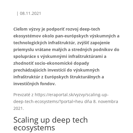
|
08.11.2021
Cieľom výzvy je podporiť rozvoj deep-tech
ekosystémov okolo pan-európskych výskumných a
technologických infraštruktúr, zvýšiť zapojenie
priemyslu vrátane malých a stredných podnikov do
spolupráce s výskumnými infraštruktúrami a
zhodnotiť socio-ekonomické dopady
prechádzajúcich investícií do výskumných
infraštruktúr z Európskych štrukturálnych a
investičných fondov.
Prevzaté z https://eraportal.sk/vyzvy/scaling-up-
deep-tech-ecosystems/?portal=heu dňa 8. novembra
2021.
Scaling up deep tech
ecosystems