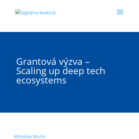
Preskočiť na hlavný obsah
Grantová výzva –
Scaling up deep tech
ecosystems
Miroslav Murin