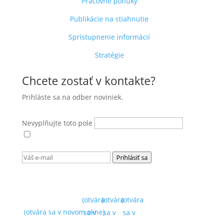
Pracovné ponuky
Publikácie na stiahnutie
Sprístupnenie informácií
Stratégie
Chcete zostať v kontakte?
Prihláste sa na odber noviniek.
Nevyplňujte toto pole
Súhlasím s
podmienkami ochrany osobných
údajov
(otvára sa v novom okne)
.
Prihlásiť sa
(otvára
(otvára
(otvára
(otvára sa v novom okne)
sa v
sa v
sa v