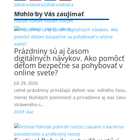
(otvára
(otvára
(otvára
(otvára
Mohlo by Vás zaujímať
sa v
sa v
sa v
sa v
novom
novom
novom
novom
okne)
okne)
okne)
okne)
Prázdniny sú aj časom
digitálnych návykov. Ako pomôcť
deťom bezpečne sa pohybovať v
online svete?
júl 29, 2026
Letné prázdniny prinášajú deťom viac voľného času,
menej školských povinností a prirodzene aj viac času
stráveného s...
Zistiť viac