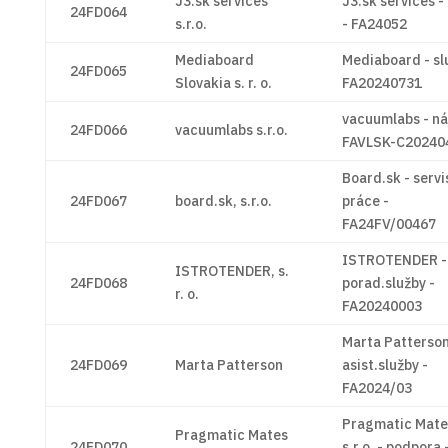
J3.sk services
J3.sk services -
24FD064
s.r.o.
- FA24052
Mediaboard
Mediaboard - sl
24FD065
Slovakia s. r. o.
FA20240731
vacuumlabs - ná
24FD066
vacuumlabs s.r.o.
FAVLSK-C20240
Board.sk - servi
24FD067
board.sk, s.r.o.
práce -
FA24FV/00467
ISTROTENDER -
ISTROTENDER, s.
24FD068
porad.služby -
r. o.
FA20240003
Marta Patterson
24FD069
Marta Patterson
asist.služby -
FA2024/03
Pragmatic Mate
Pragmatic Mates
24FD070
s.r.o. - podpora 