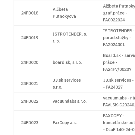
Alžbeta Putnok
Alžbeta
24FD018
graf.práce -
Putnokyová
FA0022024
ISTROTENDER -
ISTROTENDER, s.
24FD019
porad.služby -
r. o.
FA2024001
Board.sk - servi
24FD020
board.sk, s.r.o.
práce -
FA24FV/00207
J3.sk services
J3.sk services -
24FD021
s.r.o.
- FA24027
vacuumlabs - ná
24FD022
vacuumlabs s.r.o.
FAVLSK-C20240
FAXCOPY -
24FD023
FaxCopy a.s.
kancelárske po
- DLaF 140-24-