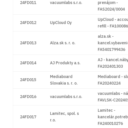
24FD011
vacuumlabs s.r.o.
prenájom -
FAS2024/0004
UpCloud - acco
24FD012
UpCloud Oy
refill - FA10008
alza.sk -
24FD013
Alza.sk s. r. o.
kancel.vybaveni
FA5401799436
AJ - kancel.náby
24FD014
AJ Produkty a.s.
FA202401303
Mediaboard
Mediaboard - sl
24FD015
Slovakia s. r. o.
FA20240224
vacuumlabs - ná
24FD016
vacuumlabs s.r.o.
FAVLSK-C20240
Lamitec -
Lamitec, spol. s
24FD017
kancelár.potreb
r.o.
FA240010276