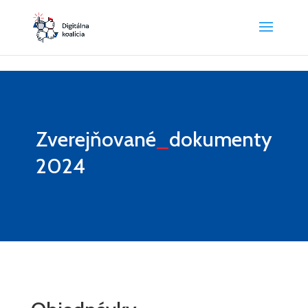
Preskočiť na hlavný obsah
Zverejňované
_
dokumenty
2024