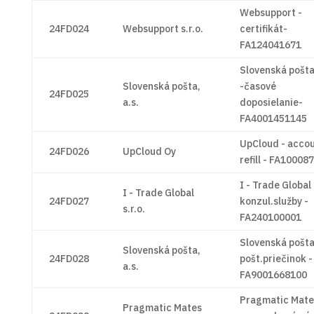
Websupport -
24FD024
Websupport s.r.o.
certifikát-
FA124041671
Slovenská pošt
Slovenská pošta,
-časové
24FD025
a.s.
doposielanie-
FA4001451145
UpCloud - acco
24FD026
UpCloud Oy
refill - FA10008
I - Trade Global 
I - Trade Global
24FD027
konzul.služby -
s.r.o.
FA240100001
Slovenská pošta
Slovenská pošta,
24FD028
pošt.priečinok -
a.s.
FA9001668100
Pragmatic Mate
Pragmatic Mates