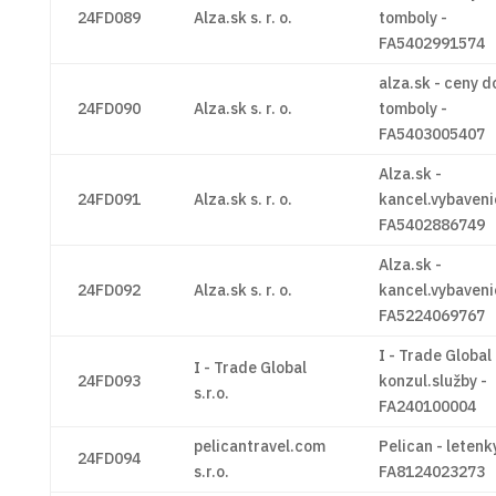
24FD089
Alza.sk s. r. o.
tomboly -
FA5402991574
alza.sk - ceny d
24FD090
Alza.sk s. r. o.
tomboly -
FA5403005407
Alza.sk -
24FD091
Alza.sk s. r. o.
kancel.vybaveni
FA5402886749
Alza.sk -
24FD092
Alza.sk s. r. o.
kancel.vybaveni
FA5224069767
I - Trade Global 
I - Trade Global
24FD093
konzul.služby -
s.r.o.
FA240100004
pelicantravel.com
Pelican - letenk
24FD094
s.r.o.
FA8124023273