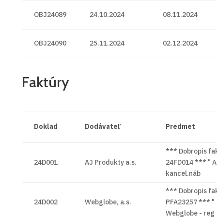
OBJ24089
24.10.2024
08.11.2024
OBJ24090
25.11.2024
02.12.2024
Faktúry
Doklad
Dodávateľ
Predmet
*** Dobropis fa
24D001
AJ Produkty a.s.
24FD014 *** " A
kancel.náb
*** Dobropis fa
24D002
Webglobe, a.s.
PFA23257 *** "
Webglobe - reg