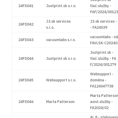
24FD041
Justprint.sk s.r.o.
tlač.služby -
FAF/2024/0012
J3.sk services
J3.sk services -
24FD042
s.r.o.
- FA24039
vacuumlabs - ná
24FD043
vacuumlabs s.r.o.
FAVLSK-C20240
Justprint.sk -
24FD044
Justprint.sk s.r.o.
tlač.služby - FA
F/2024/001279
Websupport -
24FD045
Websupport s.r.o.
doména -
FA124047738
Marta Patterson
24FD046
Marta Patterson
asist.služby -
FA2024/02
AL 8 - sťahovani