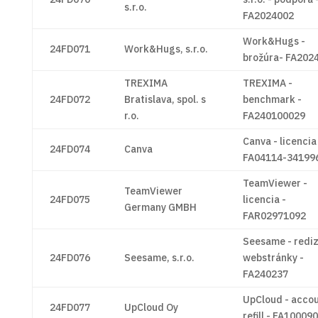
s.r.o.
FA2024002
Work&Hugs -
24FD071
Work&Hugs, s.r.o.
brožúra- FA202
TREXIMA
TREXIMA -
24FD072
Bratislava, spol. s
benchmark -
r.o.
FA240100029
Canva - licencia
24FD074
Canva
FA04114-34199
TeamViewer -
TeamViewer
24FD075
licencia -
Germany GMBH
FAR02971092
Seesame - rediz
24FD076
Seesame, s.r.o.
webstránky -
FA240237
UpCloud - acco
24FD077
UpCloud Oy
refill - FA10009