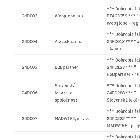
*** Dobropis fa
24D003
Webglobe, a.s.
PFA23259 *** "
Webglobe - reg
*** Dobropis fa
24D004
Alza.sk s. r. o.
24FD013 *** " a
- kance
*** Dobropis fa
24D005
B2Bpartner
24FD123 *** "
B2Bpartner - re
Slovenská
*** Dobropis fa
24D006
lekárska
24FD288 *** "
spoločnosť
Slovenská lekár
*** Dobropis fa
24D007
MADWIRE, s. r. o.
24FD323 *** "
MADWIRE - pro
*** Dobropis fa