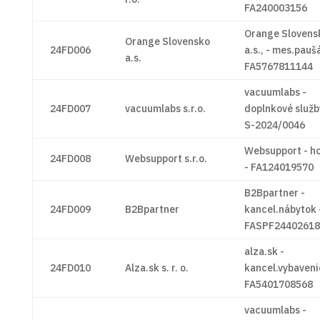
FA240003156
Orange Slovens
Orange Slovensko
24FD006
a.s., - mes.paušá
a.s.
FA5767811144
vacuumlabs -
24FD007
vacuumlabs s.r.o.
doplnkové služb
S-2024/0046
Websupport - h
24FD008
Websupport s.r.o.
- FA124019570
B2Bpartner -
24FD009
B2Bpartner
kancel.nábytok 
FASPF24402618
alza.sk -
24FD010
Alza.sk s. r. o.
kancel.vybaveni
FA5401708568
vacuumlabs -