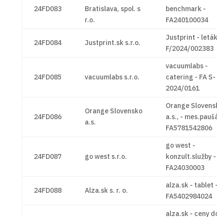
24FD083
Bratislava, spol. s
benchmark -
r.o.
FA240100034
Justprint - leták
24FD084
Justprint.sk s.r.o.
F/2024/002383
vacuumlabs -
24FD085
vacuumlabs s.r.o.
catering - FA S-
2024/0161
Orange Slovens
Orange Slovensko
24FD086
a.s., - mes.paušá
a.s.
FA5781542806
go west -
24FD087
go west s.r.o.
konzult.služby -
FA24030003
alza.sk - tablet 
24FD088
Alza.sk s. r. o.
FA5402984024
alza.sk - ceny d