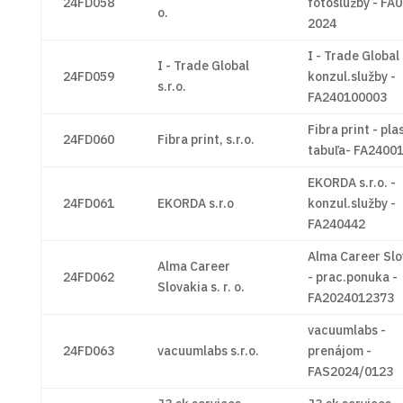
24FD058
fotoslužby - FA
o.
2024
I - Trade Global 
I - Trade Global
24FD059
konzul.služby -
s.r.o.
FA240100003
Fibra print - pla
24FD060
Fibra print, s.r.o.
tabuľa- FA2400
EKORDA s.r.o. -
24FD061
EKORDA s.r.o
konzul.služby -
FA240442
Alma Career Slo
Alma Career
24FD062
- prac.ponuka -
Slovakia s. r. o.
FA2024012373
vacuumlabs -
24FD063
vacuumlabs s.r.o.
prenájom -
FAS2024/0123