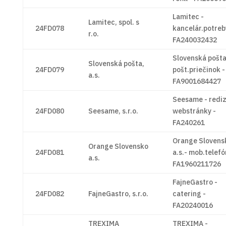
Lamitec -
Lamitec, spol. s
24FD078
kancelár.potreb
r.o.
FA240032432
Slovenská pošta
Slovenská pošta,
24FD079
pošt.priečinok -
a.s.
FA9001684427
Seesame - rediz
24FD080
Seesame, s.r.o.
webstránky -
FA240261
Orange Slovens
Orange Slovensko
24FD081
a.s.- mob.telefó
a.s.
FA1960211726
FajneGastro -
24FD082
FajneGastro, s.r.o.
catering -
FA20240016
TREXIMA
TREXIMA -