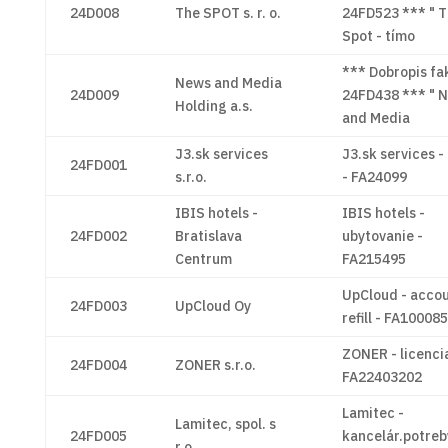
24D008
The SPOT s. r. o.
24FD523 *** " 
Spot - tímo
*** Dobropis fa
News and Media
24D009
24FD438 *** " 
Holding a.s.
and Media
J3.sk services
J3.sk services -
24FD001
s.r.o.
- FA24099
IBIS hotels -
IBIS hotels -
24FD002
Bratislava
ubytovanie -
Centrum
FA215495
UpCloud - acco
24FD003
UpCloud Oy
refill - FA10008
ZONER - licencia
24FD004
ZONER s.r.o.
FA22403202
Lamitec -
Lamitec, spol. s
24FD005
kancelár.potreb
r.o.