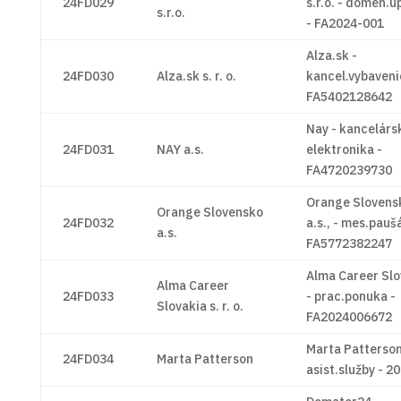
24FD029
s.r.o. - domén.ú
s.r.o.
- FA2024-001
Alza.sk -
24FD030
Alza.sk s. r. o.
kancel.vybaveni
FA5402128642
Nay - kancelárs
24FD031
NAY a.s.
elektronika -
FA4720239730
Orange Slovens
Orange Slovensko
24FD032
a.s., - mes.paušá
a.s.
FA5772382247
Alma Career Slo
Alma Career
24FD033
- prac.ponuka -
Slovakia s. r. o.
FA2024006672
Marta Patterson
24FD034
Marta Patterson
asist.služby - 2