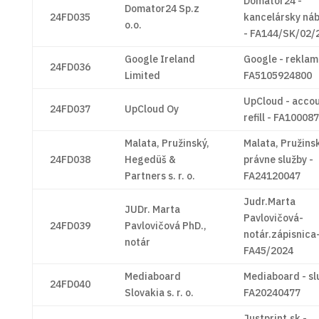
Domator24 -
Domator24 Sp.z
24FD035
kancelársky ná
o.o.
- FA144/SK/02/
Google Ireland
Google - reklam
24FD036
Limited
FA5105924800
UpCloud - acco
24FD037
UpCloud Oy
refill - FA10008
Malata, Pružinský,
Malata, Pružinsk
24FD038
Hegedüš &
právne služby -
Partners s. r. o.
FA24120047
Judr.Marta
JUDr. Marta
Pavlovičová-
24FD039
Pavlovičová PhD.,
notár.zápisnica
notár
FA45/2024
Mediaboard
Mediaboard - sl
24FD040
Slovakia s. r. o.
FA20240477
Justprint.sk -