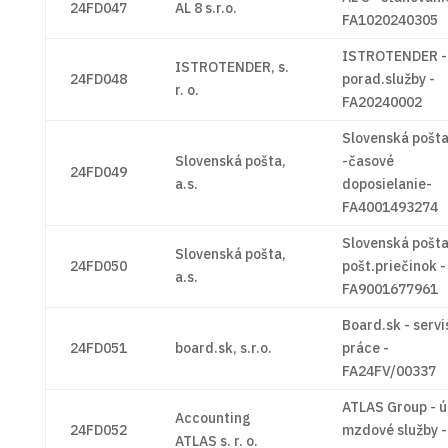
24FD047
AL 8 s.r.o.
FA1020240305
ISTROTENDER -
ISTROTENDER, s.
24FD048
porad.služby -
r. o.
FA20240002
Slovenská pošt
Slovenská pošta,
-časové
24FD049
a.s.
doposielanie-
FA4001493274
Slovenská pošta
Slovenská pošta,
24FD050
pošt.priečinok -
a.s.
FA9001677961
Board.sk - servi
24FD051
board.sk, s.r.o.
práce -
FA24FV/00337
ATLAS Group - ú
Accounting
24FD052
mzdové služby -
ATLAS s. r. o.