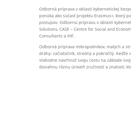
Odborná príprava v oblasti kybernetickej bez
ponúka ako súčasť projektu Erasmus+, ktorý p
postupov. Odbornú prípravu v oblasti kybern
Solutions, CASE – Centre for Social and Econo
Consultants a IHF.
Odborná príprava mikropodnikov, malých a stre
dráhy: začiatočník, stredný a pokročilý. Keďže
slobodne navrhnúť svoju cestu na základe svoj
dosiahnu rôznu úroveň zručností a znalostí, kt