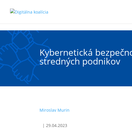
Preskočiť na hlavný obsah
Kybernetická bezpečn
stredných podnikov
Miroslav Murin
|
29.04.2023