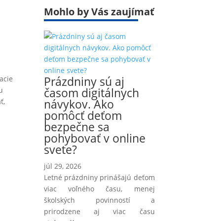
Mohlo by Vás zaujímať
a
Prázdniny sú aj
acie
časom digitálnych
u
návykov. Ako
ť,
pomôcť deťom
bezpečne sa
pohybovať v online
svete?
júl 29, 2026
Letné prázdniny prinášajú deťom
viac voľného času, menej
školských povinností a
prirodzene aj viac času