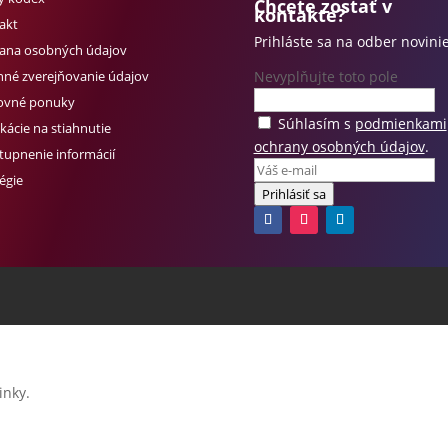
Chcete zostať v
kontakte?
akt
Prihláste sa na odber novinie
ana osobných údajov
nné zverejňovanie údajov
Nevyplňujte toto pole
ovné ponuky
Súhlasím s
podmienkami
kácie na stiahnutie
ochrany osobných údajov
.
stupnenie informácií
égie
Prihlásiť sa
inky.