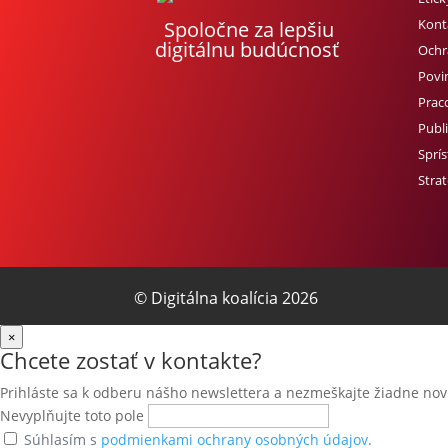
Kont
Spoločne za lepšiu
digitálnu budúcnosť
Ochr
Povi
Prac
Publi
Sprí
Strat
© Digitálna koalícia 2026
×
Chcete zostať v kontakte?
Prihláste sa k odberu nášho newslettera a nezmeškajte žiadne nov
Nevyplňujte toto pole
Súhlasím s
podmienkami ochrany osobných údajov
.