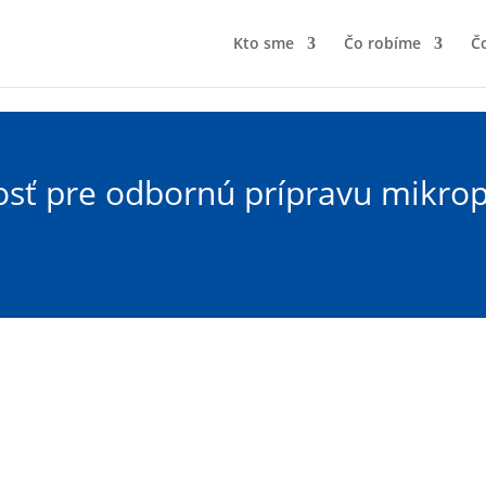
Kto sme
Čo robíme
Čo
osť pre odbornú prípravu mikro