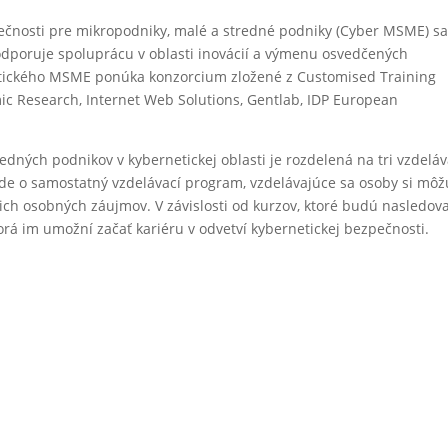
pečnosti pre mikropodniky, malé a stredné podniky (Cyber MSME) s
odporuje spoluprácu v oblasti inovácií a výmenu osvedčených
etického MSME ponúka konzorcium zložené z Customised Training
mic Research, Internet Web Solutions, Gentlab, IDP European
dných podnikov v kybernetickej oblasti je rozdelená na tri vzdeláv
 ide o samostatný vzdelávací program, vzdelávajúce sa osoby si môž
ich osobných záujmov. V závislosti od kurzov, ktoré budú nasledova
orá im umožní začať kariéru v odvetví kybernetickej bezpečnosti.