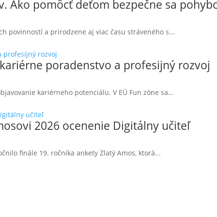
ov. Ako pomôcť deťom bezpečne sa pohybov
h povinností a prirodzene aj viac času stráveného s...
 kariérne poradenstvo a profesijný rozvoj
objavovanie kariérneho potenciálu. V EÚ Fun zóne sa...
osovi 2026 ocenenie Digitálny učiteľ
čnilo finále 19. ročníka ankety Zlatý Amos, ktorá...