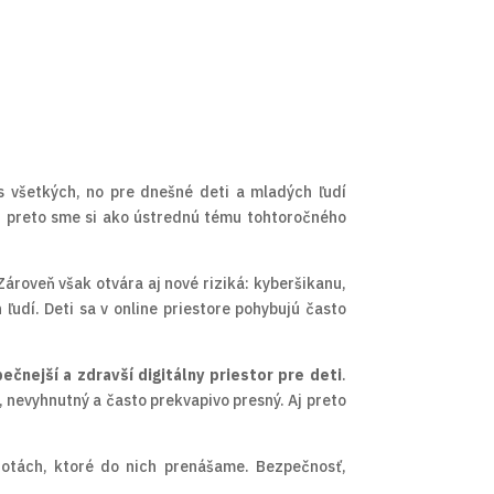
s všetkých, no pre dnešné deti a mladých ľudí
 Aj preto sme si ako ústrednú tému tohtoročného
 Zároveň však otvára aj nové riziká: kyberšikanu,
 ľudí. Deti sa v online priestore pohybujú často
nejší a zdravší digitálny priestor pre deti
.
nevyhnutný a často prekvapivo presný. Aj preto
notách, ktoré do nich prenášame. Bezpečnosť,