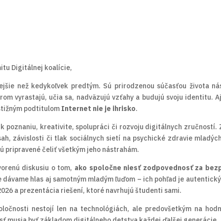
itu Digitálnej koalície,
lejšie než kedykoľvek predtým. Sú prirodzenou súčasťou života ná
orom vyrastajú, učia sa, nadväzujú vzťahy a budujú svoju identitu.
stižným podtitulom
Internet nie je ihrisko
.
 k poznaniu, kreativite, spolupráci či rozvoju digitálnych zručností.
h, závislosti či tlak sociálnych sietí na psychické zdravie mladých
 sú pripravené čeliť všetkým jeho nástrahám.
tvorenú diskusiu o tom,
ako spoločne niesť zodpovednosť za bezpeč
dávame hlas aj samotným mladým ľuďom – ich pohľad je autentický, 
26 a prezentácia riešení, ktoré navrhujú študenti sami.
oločnosti nestojí len na technológiách, ale predovšetkým na hod
osť musia byť základom digitálneho detstva každej ďalšej generácie.