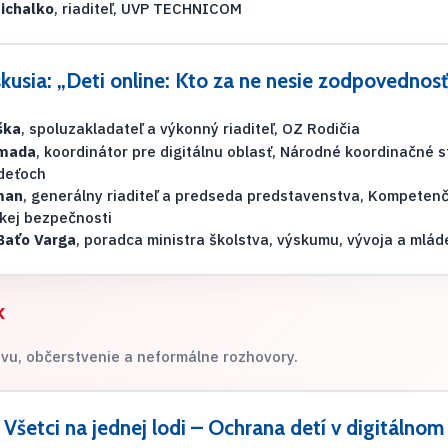
Michalko
, riaditeľ, UVP TECHNICOM
kusia: „Deti online: Kto za ne nesie zodpovednos
ška
, spoluzakladateľ a výkonný riaditeľ, OZ Rodičia
amada
, koordinátor pre digitálnu oblasť, Národné koordinačné s
 deťoch
man
, generálny riaditeľ a predseda predstavenstva, Kompetenč
kej bezpečnosti
Baťo Varga
, poradca ministra školstva, výskumu, vývoja a mlá
k
vu, občerstvenie a neformálne rozhovory.
 Všetci na jednej lodi – Ochrana detí v digitálnom