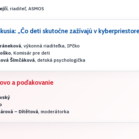
ejčí
, riaditeľ, ASMOS
kusia: „Čo deti skutočne zažívajú v kyberpriestor
uráneková
, výkonná riaditeľka, IPčko
loško
, Komisár pre deti
hová Šimčáková
, detská psychologička
lovo a poďakovanie
ovský
o
nárová – Dítětová
, moderátorka