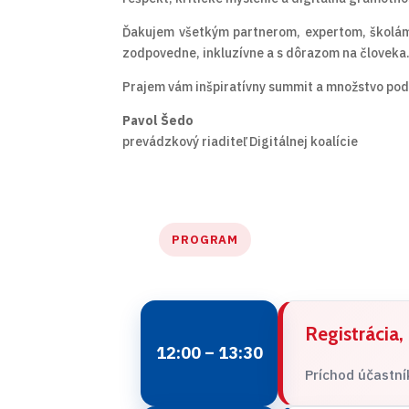
Ďakujem všetkým partnerom, expertom, školám,
zodpovedne, inkluzívne a s dôrazom na človeka
Prajem vám inšpiratívny summit a množstvo pod
Pavol Šedo
prevádzkový riaditeľ Digitálnej koalície
PROGRAM
Registrácia,
12:00 – 13:30
Príchod účastní