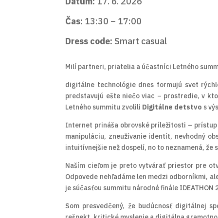
Dátum:
17. 6. 2026
Čas:
13:30 – 17:00
Dress code:
Smart casual
Milí partneri, priatelia a účastníci Letného summ
digitálne technológie dnes formujú svet rých
predstavujú ešte niečo viac – prostredie, v kt
Letného summitu zvolili
Digitálne detstvo
s vý
Internet prináša obrovské príležitosti – prístup
manipuláciu, zneužívanie identít, nevhodný obsa
intuitívnejšie než dospelí, no to neznamená, že
Naším cieľom je preto vytvárať priestor pre o
Odpovede nehľadáme len medzi odborníkmi, ale 
je súčasťou summitu národné finále IDEATHON 20
Som presvedčený, že budúcnosť digitálnej sp
rešpekt, kritické myslenie a digitálna gramotn