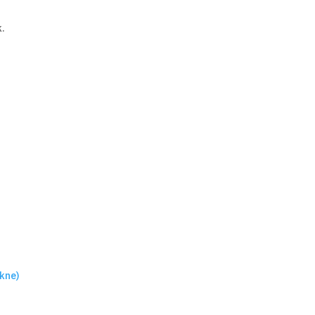
k.
ára
kne)