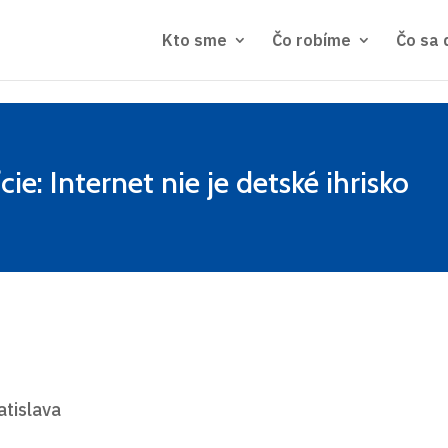
Kto sme
Čo robíme
Čo sa 
cie: Internet nie je detské ihrisko
atislava