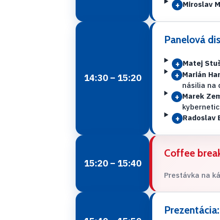
Miroslav 
+
Panelová dis
Matej Stu
+
Marián H
+
14:30 – 15:20
násilia na
Marek Ze
+
kybernetic
Radoslav 
+
Coffee brea
15:20 – 15:40
Prestávka na ká
Prezentácia: