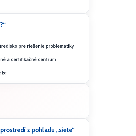
ť?“
tredisko pre riešenie problematiky
né a certifikačné centrum
deže
 prostredí z pohľadu „siete“