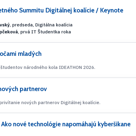
tného Summitu Digitálnej koalície / Keynote
ovský
, predseda, Digitálna koalícia
opčeková
, prvá IT Študentka roka
očami mladých
 študentov národného kola IDEATHON 2026.
 nových partnerov
rivítanie nových partnerov Digitálnej koalície.
: Ako nové technológie napomáhajú kyberšikane