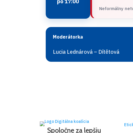
po 17:00
Neformálny net
Moderátorka
Lucia Lednárová – Dítětová
Etic
Spoločne za lepšiu