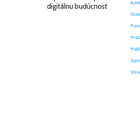
Kon
digitálnu budúcnosť
Ochr
Povi
Prac
Publ
Sprí
Stra