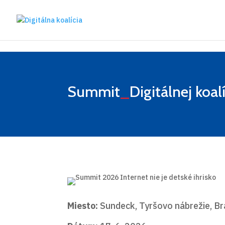
Preskočiť na hlavný obsah
Summit
_
Digitálnej koalí
Miesto:
Sundeck, Tyršovo nábrežie, Br