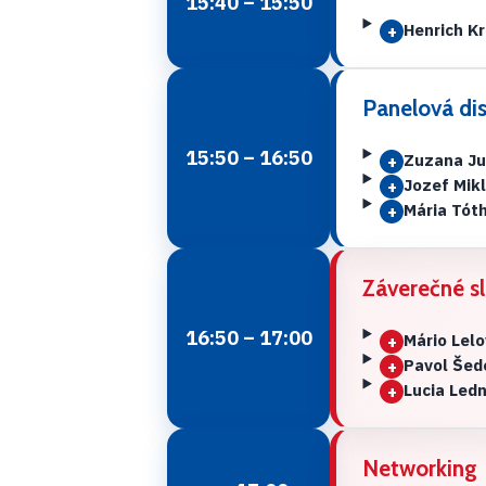
15:40 – 15:50
Henrich Kr
+
Panelová dis
15:50 – 16:50
Zuzana J
+
Jozef Mik
+
Mária Tót
+
Záverečné s
16:50 – 17:00
Mário Lel
+
Pavol Šed
+
Lucia Led
+
Networking