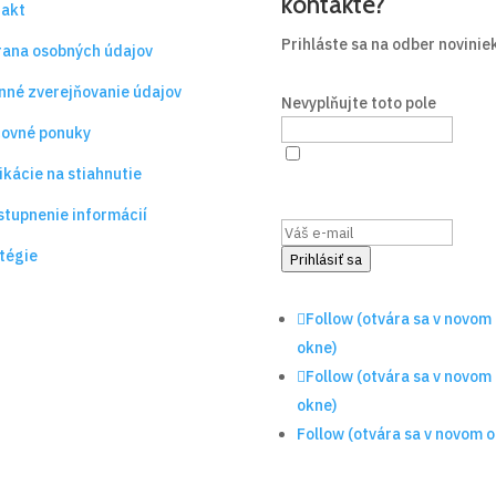
kontakte?
takt
Prihláste sa na odber novinie
ana osobných údajov
nné zverejňovanie údajov
Nevyplňujte toto pole
ovné ponuky
Súhlasím s
podmienkami
ikácie na stiahnutie
ochrany osobných údajov
(otv
sa v novom okne)
.
stupnenie informácií
tégie
Prihlásiť sa
Follow
(otvára sa v novom
okne)
Follow
(otvára sa v novom
okne)
Follow
(otvára sa v novom o