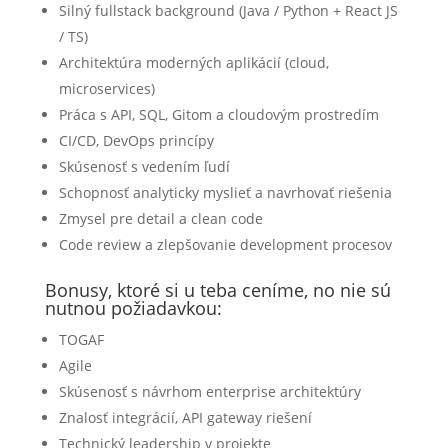
Silný fullstack background (Java / Python + React JS
/ TS)
Architektúra moderných aplikácií (cloud,
microservices)
Práca s API, SQL, Gitom a cloudovým prostredím
CI/CD, DevOps princípy
Skúsenosť s vedením ľudí
Schopnosť analyticky myslieť a navrhovať riešenia
Zmysel pre detail a clean code
Code review a zlepšovanie development procesov
Bonusy, ktoré si u teba ceníme, no nie sú
nutnou požiadavkou:
TOGAF
Agile
Skúsenosť s návrhom enterprise architektúry
Znalosť integrácií, API gateway riešení
Technický leadership v projekte