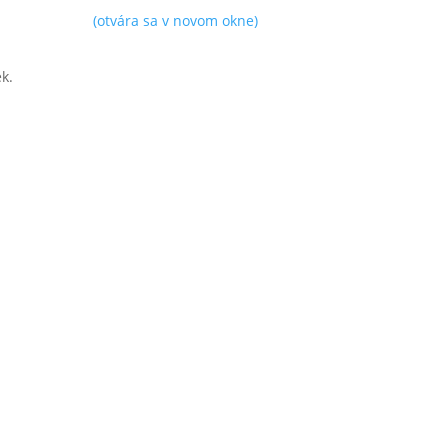
(otvára sa v novom okne)
k.
vára