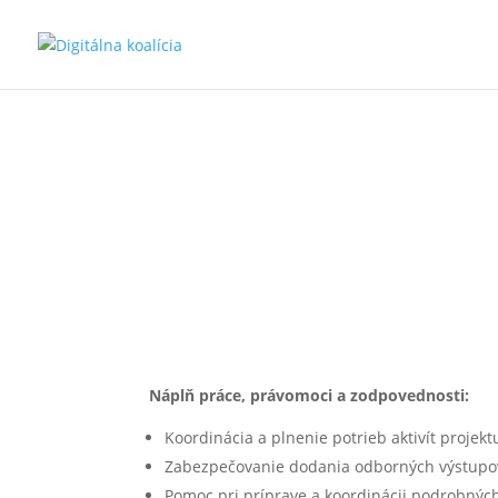
Preskočiť na hlavný obsah
Koordinátor junior
Náplň práce, právomoci a zodpovednosti:
Koordinácia a plnenie potrieb aktivít projekt
Zabezpečovanie dodania odborných výstupov 
Pomoc pri príprave a koordinácii podrobných