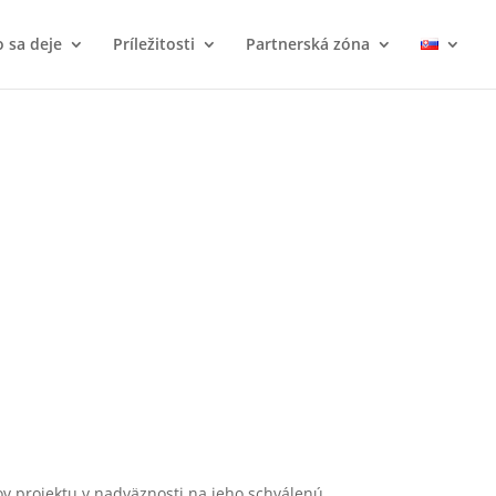
 sa deje
Príležitosti
Partnerská zóna
ov projektu v nadväznosti na jeho schválenú