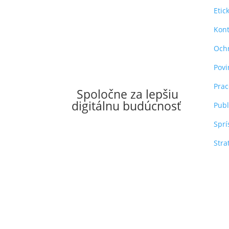
Etic
Kont
Och
Povi
Pra
Spoločne za lepšiu
digitálnu budúcnosť
Publ
Sprí
Stra