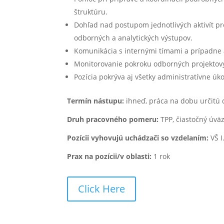
štruktúru.
Dohľad nad postupom jednotlivých aktivít p
odborných a analytických výstupov.
Komunikácia s internými tímami a prípadne 
Monitorovanie pokroku odborných projektový
Pozícia pokrýva aj všetky administratívne úk
Termín nástupu:
ihneď, práca na dobu určitú 
Druh pracovného pomeru:
TPP, čiastočný úvä
Pozícii vyhovujú uchádzači so vzdelaním:
VŠ I
Prax na pozícii/v oblasti:
1 rok
Click Here