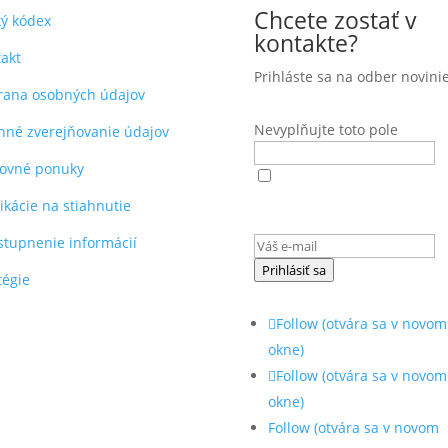
Chcete zostať v
ký kódex
kontakte?
akt
Prihláste sa na odber novinie
rana osobných údajov
Nevyplňujte toto pole
nné zverejňovanie údajov
covné ponuky
Súhlasím s
podmienkami
ochrany osobných údajov
(ot
ikácie na stiahnutie
sa v novom okne)
.
stupnenie informácií
Prihlásiť sa
tégie
Follow
(otvára sa v novom
okne)
Follow
(otvára sa v novom
okne)
Follow
(otvára sa v novom