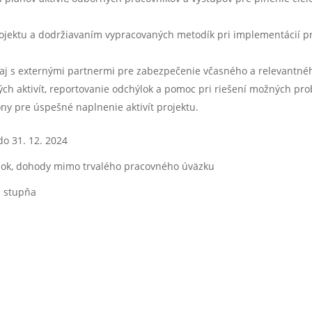
rojektu a dodržiavaním vypracovaných metodík pri implementácií p
aj s externými partnermi pre zabezpečenie včasného a relevantnéh
ch aktivít, reportovanie odchýlok a pomoc pri riešení možných pr
ony pre úspešné naplnenie aktivít projektu.
do 31. 12. 2024
zok, dohody mimo trvalého pracovného úväzku
. stupňa