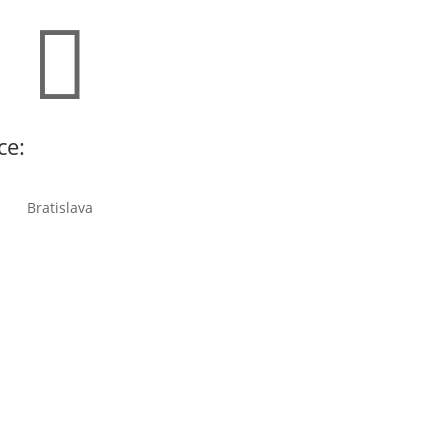

ce:
Bratislava