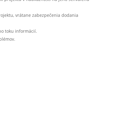
rojektu, vrátane zabezpečenia dodania
o toku informácií.
oblémov.