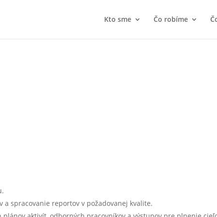
Kto sme
Čo robíme
Čo
u.
a spracovanie reportov v požadovanej kvalite.
 plánov aktivít, odborných pracovníkov a výstupov pre plnenie cieľ