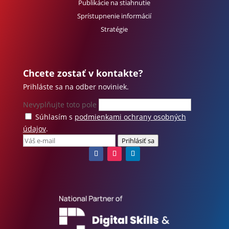
Publikácie na stiahnutie
Sprístupnenie informácií
Stratégie
Chcete zostať v kontakte?
Prihláste sa na odber noviniek.
Nevyplňujte toto pole
Súhlasím s
podmienkami ochrany osobných
údajov
.
Prihlásiť sa