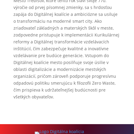
Mesto Trebišov, ktoré tento rok slávi svoje 770.
výročie od prvej písomnej zmienky, sa s hrdosťou
zapája do Digitálnej koalície a ambiciózne sa usiluje
o transformáciu na moderné smart city. Ako
zriaďovateľ základných a materských škôl v meste,
zodpovedne pristupuje k implementácii Kurikulárnej
reformy a Digitálnej transformácie vzdelávacích
inštitúcií, čím zabezpečuje kvalitné a inovatívne
vzdelávanie pre budúce generácie. Vstupom do
Digitálnej koalície mesto posilňuje svoje úsilie v
oblasti digitalizácie a modernizácie mestských
organizácií, pričom zároveň podporuje progresívnu
odpadovú politiku smerujúcu k filozofii Zero Waste,
čím prispieva k udržateľnejšej budúcnosti pre
všetkých obyvateľov.