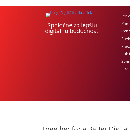
Etic
Kont
Spoločne za lepšiu
digitálnu budúcnosť
Ochr
Povi
Prac
Publi
Sprí
Strat
Together for a Better Digital