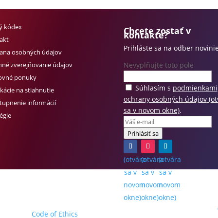
ký kódex
Chcete zostať v
kontakte?
akt
Prihláste sa na odber novinie
ana osobných údajov
nné zverejňovanie údajov
Nevyplňujte toto pole
ovné ponuky
Súhlasím s
podmienkami
kácie na stiahnutie
ochrany osobných údajov
(ot
stupnenie informácií
sa v novom okne)
.
égie
Prihlásiť sa
(otvára
(otvára
(otvára
sa v
sa v
sa v
novom
novom
novom
okne)
okne)
okne)
Code of Ethics