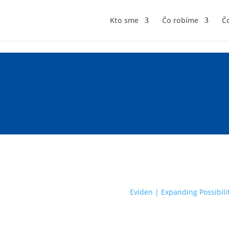
Kto sme
Čo robíme
Čo
Eviden | Expanding Possibili