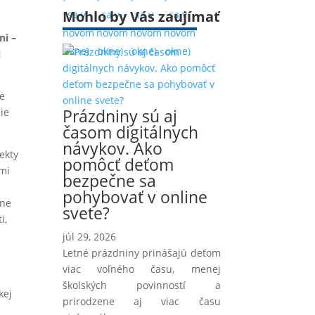
Mohlo by Vás zaujímať
sa v
sa v
sa v
sa v
novom
novom
novom
novom
ni –
okne)
okne)
okne)
okne)
i
je
Prázdniny sú aj
ie
časom digitálnych
návykov. Ako
ekty
pomôcť deťom
ymi
bezpečne sa
pohybovať v online
dne
svete?
i,
júl 29, 2026
Letné prázdniny prinášajú deťom
viac voľného času, menej
školských povinností a
kej
prirodzene aj viac času