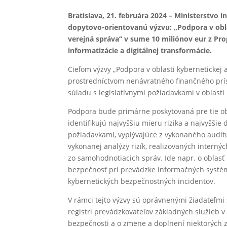
Bratislava, 21. februára 2024 – Ministerstvo i
dopytovo-orientovanú výzvu: „Podpora v obla
verejná správa“ v sume 10 miliónov eur z Pro
informatizácie a digitálnej transformácie.
Cieľom výzvy „Podpora v oblasti kybernetickej 
prostredníctvom nenávratného finančného prís
súladu s legislatívnymi požiadavkami v oblasti
Podpora bude primárne poskytovaná pre tie ob
identifikujú najvyššiu mieru rizika a najvyšši
požiadavkami, vyplývajúce z vykonaného audit
vykonanej analýzy rizík, realizovaných intern
zo samohodnotiacich správ. Ide napr. o oblasť 
bezpečnosť pri prevádzke informačných systémo
kybernetických bezpečnostných incidentov.
V rámci tejto výzvy sú oprávnenými žiadateľmi
registri prevádzkovateľov základných služieb v 
bezpečnosti a o zmene a doplnení niektorých 