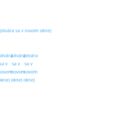
(otvára sa v novom okne)
(otvára
(otvára
(otvára
sa v
sa v
sa v
novom
novom
novom
okne)
okne)
okne)