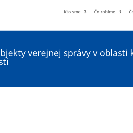
Kto sme
Čo robíme
Čo
jekty verejnej správy v oblasti 
ti