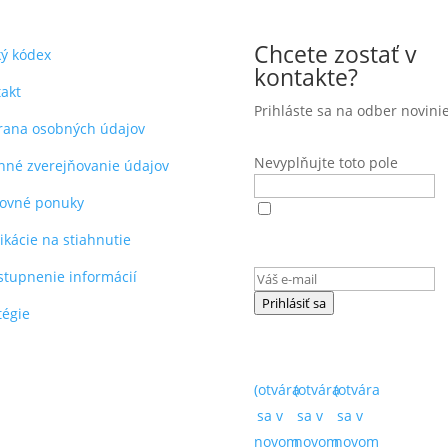
Chcete zostať v
ký kódex
kontakte?
akt
Prihláste sa na odber novinie
rana osobných údajov
Nevyplňujte toto pole
nné zverejňovanie údajov
covné ponuky
Súhlasím s
podmienkami
ochrany osobných údajov
(ot
ikácie na stiahnutie
sa v novom okne)
.
stupnenie informácií
Prihlásiť sa
tégie
(otvára
(otvára
(otvára
sa v
sa v
sa v
novom
novom
novom