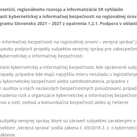
nvestícií, regionálneho rozvoja a informatizácie SR vyhlásilo
sti kybernetickej a informačnej bezpečnosti na regionálnej úrov
gramu Slovensko 2021 – 2027 z opatrenia 1.2.1. Podpora v oblast
a informačnej bezpečnosti na regionálnej úrovni – verejná správa“ 
pevku podporiť projekty subjektov verejnej správy pre zabezpečen
 kybernetickej a informačnej bezpečnosti.
lasti kybernetickej a informačnej bezpečnosti, kde oprávnené subj
e dopady, prípadne kde majú najvyššiu mieru nesúladu s legislatívn
u kybernetickej bezpečnosti alebo samohodnotenia, prípadne z
ých auditov a iných nezávislých bezpečnostných posudzovaní, prípa
riadenia rizík a organizácie kybernetickej a informačnej bezpečnost
v a sietí, sieťová a komunikačná bezpečnosť alebo aj riešenie
 subjekty verejnej správy, ktoré sú zároveň subjektmi zaradenými v
sektore „Verejná správa“ podľa zákona č. 69/2018 Z. z. o kybernetic
zákonov.