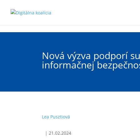
Preskočiť na hlavný obsah
Nová výzva podporí sub
informačnej bezpečnos
Lea Pusztiová
|
21.02.2024