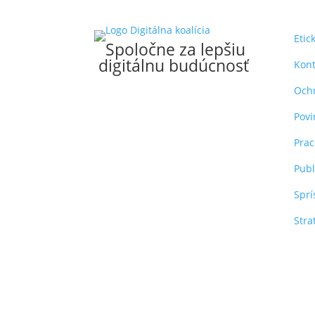
Etic
Spoločne za lepšiu
digitálnu budúcnosť
Kont
Och
Povi
Pra
Publ
Sprí
Stra