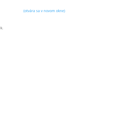
(otvára sa v novom okne)
k.
vára