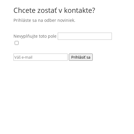
Chcete zostať v kontakte?
Prihláste sa na odber noviniek.
Nevyplňujte toto pole
Súhlasím s
podmienkami ochrany osobných
údajov
.
Prihlásiť sa