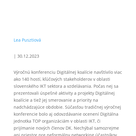
Lea Pusztiová
|
30.12.2023
Výročnú konferenciu Digitálnej koalície navštívilo viac
ako 140 hostí, kľúčových stakeholderov v oblasti
slovenského IKT sektora a vzdelávania. Počas nej sa
prezentovali úspešné aktivity a projekty Digitálnej
koalície a tiež jej smerovanie a priority na
nadchádzajúce obdobie. Súčasťou tradičnej výročnej
konferencie bolo aj odovzdávanie ocenení Digitálna
jednotka TOP organizáciám v oblasti IKT, či
prijímanie nových členov DK. Nechýbal samozrejme
ani priestor pre neformálny networking účastníkov.