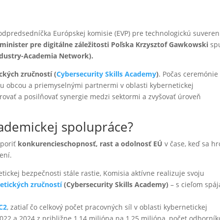
odpredsedníčka Európskej komisie (EVP) pre technologickú suvereni
minister pre digitálne záležitosti Poľska Krzysztof Gawkowski
spu
ndustry-Academia Network).
kých zručností (
Cybersecurity Skills Academy
)
. Počas ceremónie 
 obcou a priemyselnými partnermi v oblasti kybernetickej
orovať a posilňovať synergie medzi sektormi a zvyšovať úroveň
kademickej spolupráce?
dporiť
konkurencieschopnosť, rast a odolnosť EÚ
v čase, keď sa h
ení.
tickej bezpečnosti stále rastie, Komisia aktívne realizuje svoju
tických zručností
(Cybersecurity Skills Academy)
– s cieľom spáj
SC2
, zatiaľ čo celkový počet pracovných síl v oblasti kybernetickej
022 a 2024 z približne 1,14 milióna na 1,25 milióna, počet odborník