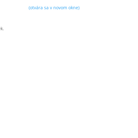
(otvára sa v novom okne)
k.
vára