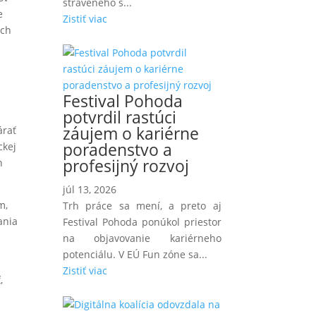
stráveného s...
e
Zistiť viac
ých
Festival Pohoda
potvrdil rastúci
záujem o kariérne
árať
poradenstvo a
ckej
profesijný rozvoj
n
júl 13, 2026
m,
Trh práce sa mení, a preto aj
ania
Festival Pohoda ponúkol priestor
na objavovanie kariérneho
potenciálu. V EÚ Fun zóne sa...
Zistiť viac
,