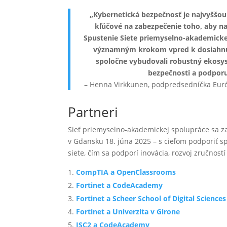
„Kybernetická bezpečnosť je najvyššou
kľúčové na zabezpečenie toho, aby n
Spustenie Siete priemyselno-akademicke
významným krokom vpred k dosiahnutiu
spoločne vybudovali robustný ekosyst
bezpečnosti a podporuj
– Henna Virkkunen, podpredsedníčka Euró
Partneri
Sieť priemyselno-akademickej spolupráce sa z
v Gdansku 18. júna 2025 – s cieľom podporiť s
siete, čím sa podporí inovácia, rozvoj zručností 
CompTIA a OpenClassrooms
Fortinet a CodeAcademy
Fortinet a Scheer School of Digital Science
Fortinet a Univerzita v Girone
ISC2 a CodeAcademy