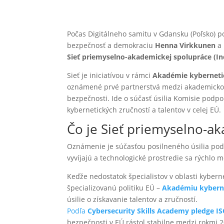
Počas Digitálneho samitu v Gdansku (Poľsko) p
bezpečnosť a demokraciu
Henna Virkkunen
a
Sieť priemyselno-akademickej spolupráce (I
Sieť je iniciatívou v rámci
Akadémie kybernetic
oznámené prvé partnerstvá medzi akademickou
bezpečnosti. Ide o súčasť úsilia Komisie podp
kybernetických zručností a talentov v celej EÚ.
Čo je Sieť priemyselno-a
Oznámenie je súčasťou posilneného úsilia po
vyvíjajú a technologické prostredie sa rýchlo m
Keďže nedostatok špecialistov v oblasti kyberne
špecializovanú politiku EÚ –
Akadémiu kyberne
úsilie o získavanie talentov a zručností.
Podľa
Cybersecurity Skills Academy pledge I
bezpečnosti v EÚ rástol stabilne medzi rokmi 2