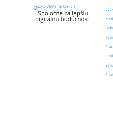
Etic
Spoločne za lepšiu
digitálnu budúcnosť
Kont
Och
Povi
Pra
Publ
Sprí
Stra