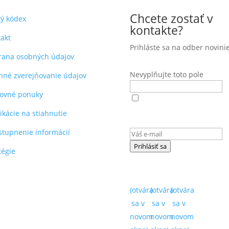
Chcete zostať v
ký kódex
kontakte?
akt
Prihláste sa na odber novinie
rana osobných údajov
Nevyplňujte toto pole
nné zverejňovanie údajov
covné ponuky
Súhlasím s
podmienkami
ochrany osobných údajov
(ot
ikácie na stiahnutie
sa v novom okne)
.
stupnenie informácií
Prihlásiť sa
tégie
(otvára
(otvára
(otvára
sa v
sa v
sa v
novom
novom
novom