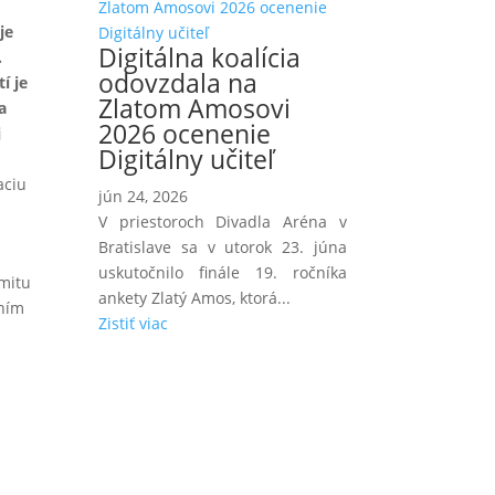
je
Digitálna koalícia
.
odovzdala na
í je
Zlatom Amosovi
a
2026 ocenenie
j
Digitálny učiteľ
aciu
jún 24, 2026
V priestoroch Divadla Aréna v
Bratislave sa v utorok 23. júna
uskutočnilo finále 19. ročníka
amitu
ankety Zlatý Amos, ktorá...
aním
Zistiť viac