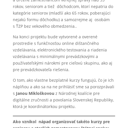
rokov, seniorom a tiež dôchodcom, ktorí nepatria do
kategórie seniorov (mladší ako 65 rokov, poberajúci
nejakú formu dôchodku) a samozrejme aj osobám
s ŤZP bez vekového obmedzenia..
Na konci projektu bude vytvorené a overené
prostredie s funkčnosťou online dištančného
vzdelávania, elektronického testovania a riadenia
vzdelávania s minimálnymi prevádzkovými a
používateľskými nárokmi pre cieľovú skupinu, ako aj
pre prevádzkovateľa riešenia.
O tom, ako vlastne bezplatné kurzy fungujú, čo je ich
náplňou a ako sa na ne prihlásiť sme sa porozprávali
s
Janou Mikloškovou
z Národnej koalície pre
digitálne zručnosti a povolania Slovenskej Republiky,
ktorá je koordinátorkou projektu.
Ako vznikol nápad organizovať takéto kurzy pre