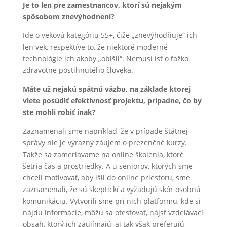
Je to len pre zamestnancov, ktorí sú nejakým
spôsobom znevýhodnení?
Ide o vekovú kategóriu 55+, čiže „znevýhodňuje“ ich
len vek, respektíve to, že niektoré moderné
technológie ich akoby „obišli“. Nemusí ísť o ťažko
zdravotne postihnutého človeka.
Máte už nejakú spätnú väzbu, na základe ktorej
viete posúdiť efektívnosť projektu, prípadne, čo by
ste mohli robiť inak?
Zaznamenali sme napríklad, že v prípade štátnej
správy nie je výrazný záujem o prezenčné kurzy.
Takže sa zameriavame na online školenia, ktoré
šetria čas a prostriedky. A u seniorov, ktorých sme
chceli motivovať, aby išli do online priestoru, sme
zaznamenali, že sú skeptickí a vyžadujú skôr osobnú
komunikáciu. Vytvorili sme pri nich platformu, kde si
nájdu informácie, môžu sa otestovať, nájsť vzdelávací
obsah, ktorý ich zaujímajú, aj tak však preferujú