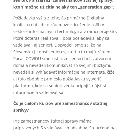
seniorov a starších zamestnancov štátnej správy,
ktorí možno už cítia nejaký ten „generation gap“?
Požiadavka vyšla z toho, čo primárne Digitálna
koalícia robí. Ide o záujmové združenie osôb v
sektore informačných technológií a v rámci projektov,
ktoré doteraz realizovali, bola požiadavka, aby sa
vzdelávali aj seniori. Dozvedeli sme sa, že na
Slovensku je dosť seniorov, ktorí o to majú záujem.
Počas COVIDU sme zistili, že seniori boli zatvorení
doma a nevedeli komunikovať so svojimi blízkymi,
nevedeli si vyhľadávať informácie na internete, čiže
aj toto obdobie prinieslo požiadavku vytvoriť
platformu, kde sa seniori vedia pripojiť, nájsť si
informácie a vzdelávať sa.
Čo je cieľom kurzov pre zamestnancov štátnej
správy?
Pre zamestnancov štátnej správy máme
pripravených 5 vzdelávacích obsahov. Sú určené na