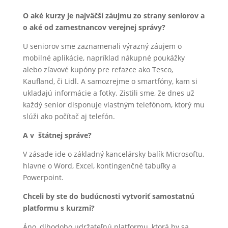
O aké kurzy je najväčší záujmu zo strany seniorov a
o aké od zamestnancov verejnej správy?
U seniorov sme zaznamenali výrazný záujem o
mobilné aplikácie, napríklad nákupné poukážky
alebo zľavové kupóny pre reťazce ako Tesco,
Kaufland, či Lidl. A samozrejme o smartfóny, kam si
ukladajú informácie a fotky. Zistili sme, že dnes už
každý senior disponuje vlastným telefónom, ktorý mu
slúži ako počítač aj telefón.
A v štátnej správe?
V zásade ide o základný kancelársky balík Microsoftu,
hlavne o Word, Excel, kontingenčné tabuľky a
Powerpoint.
Chceli by ste do budúcnosti vytvoriť samostatnú
platformu s kurzmi?
Áno, dlhodobo udržateľnú platformu, ktorá by sa