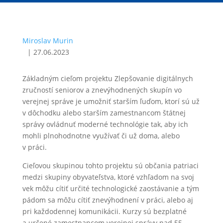
Miroslav Murin
|
27.06.2023
Základným cieľom projektu Zlepšovanie digitálnych
zručností seniorov a znevýhodnených skupín vo
verejnej správe je umožniť starším ľuďom, ktorí sú už
v dôchodku alebo starším zamestnancom štátnej
správy ovládnuť moderné technológie tak, aby ich
mohli plnohodnotne využívať či už doma, alebo
v práci.
Cieľovou skupinou tohto projektu sú občania patriaci
medzi skupiny obyvateľstva, ktoré vzhľadom na svoj
vek môžu cítiť určité technologické zaostávanie a tým
pádom sa môžu cítiť znevýhodnení v práci, alebo aj
pri každodennej komunikácii. Kurzy sú bezplatné
a určené zamestnancom verejnej správy nad 55