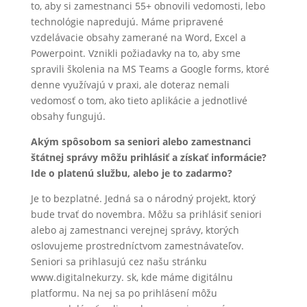
to, aby si zamestnanci 55+ obnovili vedomosti, lebo
technológie napredujú. Máme pripravené
vzdelávacie obsahy zamerané na Word, Excel a
Powerpoint. Vznikli požiadavky na to, aby sme
spravili školenia na MS Teams a Google forms, ktoré
denne využívajú v praxi, ale doteraz nemali
vedomosť o tom, ako tieto aplikácie a jednotlivé
obsahy fungujú.
Akým spôsobom sa seniori alebo zamestnanci
štátnej správy môžu prihlásiť a získať informácie?
Ide o platenú službu, alebo je to zadarmo?
Je to bezplatné. Jedná sa o národný projekt, ktorý
bude trvať do novembra. Môžu sa prihlásiť seniori
alebo aj zamestnanci verejnej správy, ktorých
oslovujeme prostredníctvom zamestnávateľov.
Seniori sa prihlasujú cez našu stránku
www.digitalnekurzy. sk, kde máme digitálnu
platformu. Na nej sa po prihlásení môžu