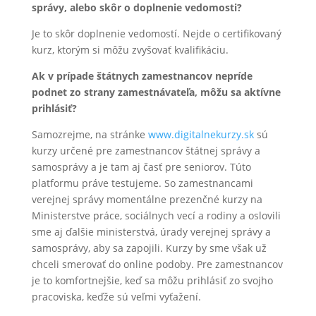
správy, alebo skôr o doplnenie vedomosti?
Je to skôr doplnenie vedomostí. Nejde o certifikovaný
kurz, ktorým si môžu zvyšovať kvalifikáciu.
Ak v prípade štátnych zamestnancov nepríde
podnet zo strany zamestnávateľa, môžu sa aktívne
prihlásiť?
Samozrejme, na stránke
www.digitalnekurzy.sk
sú
kurzy určené pre zamestnancov štátnej správy a
samosprávy a je tam aj časť pre seniorov. Túto
platformu práve testujeme. So zamestnancami
verejnej správy momentálne prezenčné kurzy na
Ministerstve práce, sociálnych vecí a rodiny a oslovili
sme aj ďalšie ministerstvá, úrady verejnej správy a
samosprávy, aby sa zapojili. Kurzy by sme však už
chceli smerovať do online podoby. Pre zamestnancov
je to komfortnejšie, keď sa môžu prihlásiť zo svojho
pracoviska, keďže sú veľmi vyťažení.