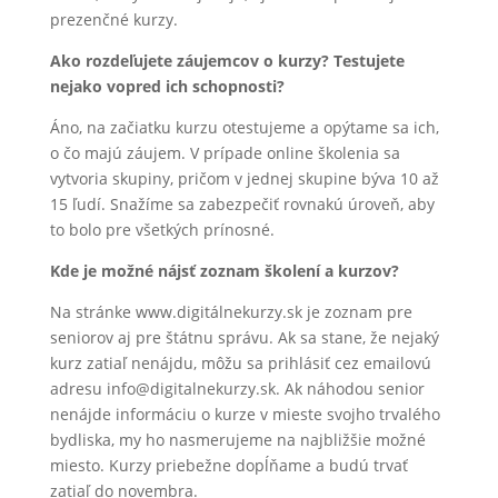
prezenčné kurzy.
Ako rozdeľujete záujemcov o kurzy? Testujete
nejako vopred ich schopnosti?
Áno, na začiatku kurzu otestujeme a opýtame sa ich,
o čo majú záujem. V prípade online školenia sa
vytvoria skupiny, pričom v jednej skupine býva 10 až
15 ľudí. Snažíme sa zabezpečiť rovnakú úroveň, aby
to bolo pre všetkých prínosné.
Kde je možné nájsť zoznam školení a kurzov?
Na stránke www.digitálnekurzy.sk je zoznam pre
seniorov aj pre štátnu správu. Ak sa stane, že nejaký
kurz zatiaľ nenájdu, môžu sa prihlásiť cez emailovú
adresu info@digitalnekurzy.sk. Ak náhodou senior
nenájde informáciu o kurze v mieste svojho trvalého
bydliska, my ho nasmerujeme na najbližšie možné
miesto. Kurzy priebežne dopĺňame a budú trvať
zatiaľ do novembra.