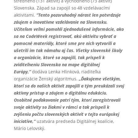
stredného (131 aktivít) a východného (73 aktivít)
Slovenska. Západ sa zapojil so 48 vzdelávacími
aktivitami.
“Tento pozoruhodný nárast len potvrdzuje
záujem o inovatívne vzdelávanie na Slovensku.
Učiteľom veľmi pomohli zjednodušené informácie, ako
sa na CodeWeek registrovať, akú aktivitu vybrať a
pomocné materiály, ktoré sme pre nich vytvorili a
ušetrili im tak námahu aj čas. Všetky slovenské školy
a organizácie, ktoré sa zapojili, tak prispeli k
zviditeľneniu Slovenska na mape digitálnej
Európy,”
dodáva Lenka Hlinková, riaditeľka
organizácie Ženský algoritmus.
„Ďakujeme všetkým,
ktorí sa do našich aktivít zapojili a tým preukázali svoj
aktívny prístup a záujem o digitálnu edukáciu.
Osobitné poďakovanie patrí tým, ktorí zaregistrovali
svoje aktivity so žiakmi v rámci a tak prispeli k
zvýšeniu počtu slovenských aktivít v tejto európskej
iniciatíve,“
uzatvára predseda Digitálnej koalície,
Mário Lelovský.