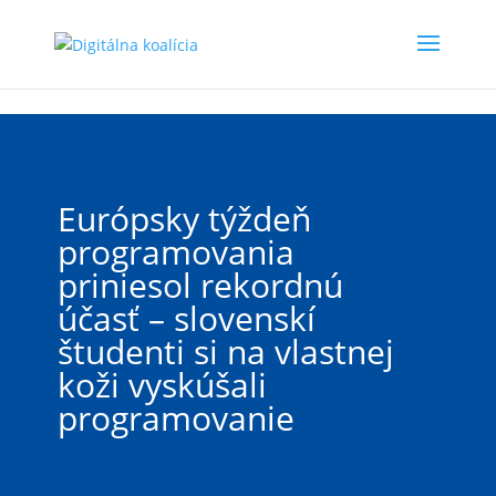
Preskočiť na hlavný obsah
Európsky týždeň
programovania
priniesol rekordnú
účasť – slovenskí
študenti si na vlastnej
koži vyskúšali
programovanie