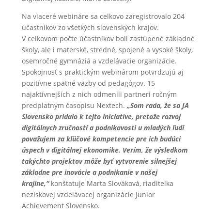
Na viaceré webináre sa celkovo zaregistrovalo 204
účastníkov zo všetkých slovenských krajov.
V celkovom počte účastníkov boli zastúpené základné
školy, ale i materské, stredné, spojené a vysoké školy,
osemročné gymnáziá a vzdelávacie organizácie.
Spokojnosť s praktickým webinárom potvrdzujú aj
pozitívne spätné väzby od pedagógov. 15
najaktívnejších z nich odmenili partneri ročným
predplatným časopisu Nextech.
„Som rada, že sa JA
Slovensko pridalo k tejto iniciatíve, pretože rozvoj
digitálnych zručností a podnikavosti u mladých ľudí
považujem za kľúčové kompetencie pre ich budúci
úspech v digitálnej ekonomike. Verím, že výsledkom
takýchto projektov môže byť vytvorenie silnejšej
základne pre inovácie a podnikanie v našej
krajine,“
konštatuje Marta Slováková, riaditeľka
neziskovej vzdelávacej organizácie Junior
Achievement Slovensko.