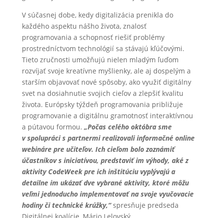
V súčasnej dobe, kedy digitalizácia prenikla do
každého aspektu nášho života, znalosť
programovania a schopnosť riešiť problémy
prostredníctvom technológií sa stávajú kľúčovými.
Tieto zručnosti umožňujú nielen mladým ľuďom
rozvíjať svoje kreatívne myšlienky, ale aj dospelým a
starším objavovať nové spôsoby, ako využiť digitálny
svet na dosiahnutie svojich cieľov a zlepšiť kvalitu
života. Európsky týždeň programovania približuje
programovanie a digitálnu gramotnosť interaktívnou
a pútavou formou.
„Počas celého októbra sme
v spolupráci s partnermi realizovali informačné online
webináre pre učiteľov. Ich cieľom bolo zoznámiť
účastníkov s iniciatívou, predstaviť im výhody, aké z
aktivity CodeWeek pre ich inštitúciu vyplývajú a
detailne im ukázať dve vybrané aktivity, ktoré môžu
veľmi jednoducho implementovať na svoje vyučovacie
hodiny či technické krúžky,“
spresňuje predseda
Digitálnej koalície, Mário Lelovský.