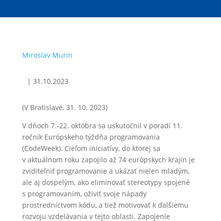
Miroslav Murin
|
31.10.2023
(V Bratislave, 31. 10. 2023)
V dňoch 7.-22. októbra sa uskutočnil v poradí 11.
ročník Európskeho týždňa programovania
(CodeWeek). Cieľom iniciatívy, do ktorej sa
v aktuálnom roku zapojilo až 74 európskych krajín je
zviditeľniť programovanie a ukázať nielen mladým,
ale aj dospelým, ako eliminovať stereotypy spojené
s programovaním, oživiť svoje nápady
prostredníctvom kódu, a tiež motivovať k ďalšiemu
rozvoju vzdelávania v tejto oblasti. Zapojenie