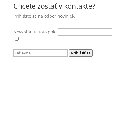
Chcete zostať v kontakte?
Prihláste sa na odber noviniek.
Nevyplňujte toto pole
Súhlasím s
podmienkami ochrany osobných
údajov
.
Prihlásiť sa