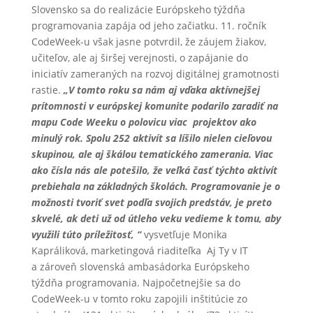
Slovensko sa do realizácie Európskeho týždňa
programovania zapája od jeho začiatku. 11. ročník
CodeWeek-u však jasne potvrdil, že záujem žiakov,
učiteľov, ale aj širšej verejnosti, o zapájanie do
iniciatív zameraných na rozvoj digitálnej gramotnosti
rastie.
„V tomto roku sa nám aj v
ď
aka aktívnejšej
prítomnosti v európskej komunite podarilo zaradi
ť
na
mapu Code Weeku o polovicu viac projektov ako
minulý rok. Spolu 252 aktivít sa líšilo nielen cie
ľ
ovou
skupinou, ale aj škálou tematického zamerania. Viac
ako
č
í
sla nás ale potešilo, že ve
ľ
k
á
č
as
ť
t
ý
chto aktivít
prebiehala na základných školách. Programovanie je o
možnosti tvori
ť
svet pod
ľ
a svojich predstáv, je preto
skvelé, ak deti už od útleho veku vedieme k tomu, aby
využili túto príležitos
ť
,
“
vysvetľuje Monika
Kapráliková, marketingová riaditeľka Aj Ty v IT
a zároveň slovenská ambasádorka Európskeho
týždňa programovania. Najpočetnejšie sa do
CodeWeek-u v tomto roku zapojili inštitúcie zo