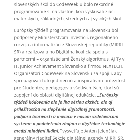
slovenských škôl do CodeWeek-u bolo rekordné –
programovanie si na vlastnej koži vyskúšali žiaci
materských, základných, stredných aj vysokých škôl.
Európsky týždeň programovania na Slovensku bol
podporený Ministerstvom investícií, regionálneho
rozvoja a informatizácie Slovenskej republiky (MIRRI
SR) a realizovala ho Digitálna koalícia spolu s
partnermi – organizáciami Ženský algoritmus, Aj Ty v
IT, Junior Achievement Slovensko a firmou NEXTECH.
Organizátori CodeWeek na Slovensku sa spojili, aby
spropagovali túto jedinečnú a inšpiratívnu príležitosť
pre študentov, pedagógov a všetkých tých, ktorí sú
zapojení do oblasti digitálnej edukácie.
„Európsky
týždeň kódovania nie je iba sériou aktivít, ale aj
príležitosťou na zlepšenie digitálnej gramotnosti,
podporu tvorivosti a inovácií v našom vzdelávacom
systéme a podnietenia záujmu o digitálne technológie
medzi mladými ľuďmi,“
vysvetľuje Anton Jelenčiak,
generálny riaditeľ Sekcie digitálnej agendy MIRRI SR.