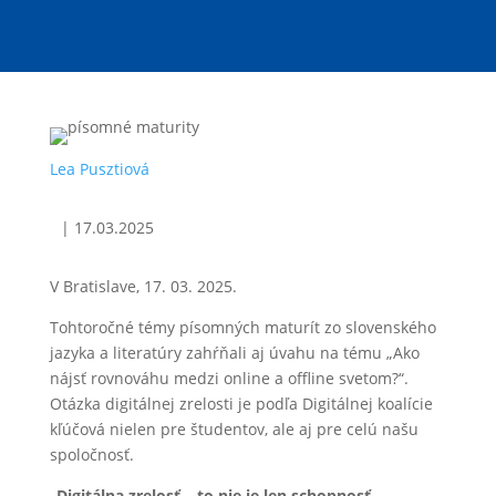
Lea Pusztiová
|
17.03.2025
V Bratislave, 17. 03. 2025.
Tohtoročné témy písomných maturít zo slovenského
jazyka a literatúry zahŕňali aj úvahu na tému „Ako
nájsť rovnováhu medzi online a offline svetom?“.
Otázka digitálnej zrelosti je podľa Digitálnej koalície
kľúčová nielen pre študentov, ale aj pre celú našu
spoločnosť.
„
Digitálna zrelosť – to nie je len schopnosť