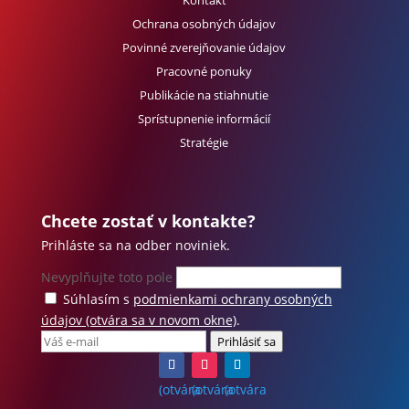
Kontakt
Ochrana osobných údajov
Povinné zverejňovanie údajov
Pracovné ponuky
Publikácie na stiahnutie
Sprístupnenie informácií
Stratégie
Chcete zostať v kontakte?
Prihláste sa na odber noviniek.
Nevyplňujte toto pole
Súhlasím s
podmienkami ochrany osobných
údajov
(otvára sa v novom okne)
.
Prihlásiť sa
(otvára
(otvára
(otvára