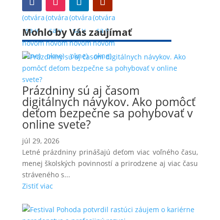
(otvára
(otvára
(otvára
(otvára
Mohlo by Vás zaujímať
sa v
sa v
sa v
sa v
novom
novom
novom
novom
okne)
okne)
okne)
okne)
Prázdniny sú aj časom
digitálnych návykov. Ako pomôcť
deťom bezpečne sa pohybovať v
online svete?
júl 29, 2026
Letné prázdniny prinášajú deťom viac voľného času,
menej školských povinností a prirodzene aj viac času
stráveného s...
Zistiť viac