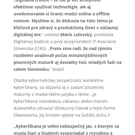
efektívne využívať technológie, ale aj
uvedomovanie si hraníc medzi online a offline
svetom. Myslíme si, že diskusia na túto tému je
kľúčová pre zdravý a produktívny život v súčasnej
digitálnej ére
,“ uviedol
Mário Lelovský
, predseda
Digitálnej koalície a prvý viceprezident IT Asociácie
Slovenska (ITAS). „
Preto sme radi, že nad týmito
rozdielmi uvažovali počas minulotýždňových
písomných maturít aj desiatky tisíc mladých ľudí na
celom Slovensku
,“ dodal.
Otázka kybernetickej bezpečnosti, konkrétne
kyberšikany, sa objavila aj v zadaní písomnej
maturity z maďarského jazyka v téme: „Je
kyberšikana novodobou zábavou alebo morom
duševného zdravia? (Diskusný článok o tejto forme
šikanovania, jej krutom vplyve na ľudskú dušu.)“.
„Kyberšikana je veľmi nebezpečný jav, s ktorým sa
musia žiaci a študenti vysporiadať s rozvahou a