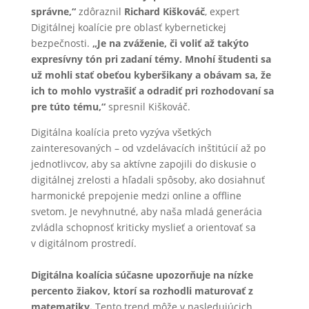
správne,“
zdôraznil
Richard Kiškováč
, expert
Digitálnej koalície pre oblasť kybernetickej
bezpečnosti.
„Je na zváženie, či voliť až takýto
expresívny tón pri zadaní témy. Mnohí študenti sa
už mohli stať obeťou kyberšikany a obávam sa, že
ich to mohlo vystrašiť a odradiť pri rozhodovaní sa
pre túto tému,“
spresnil Kiškováč.
Digitálna koalícia preto vyzýva všetkých
zainteresovaných – od vzdelávacích inštitúcií až po
jednotlivcov, aby sa aktívne zapojili do diskusie o
digitálnej zrelosti a hľadali spôsoby, ako dosiahnuť
harmonické prepojenie medzi online a offline
svetom. Je nevyhnutné, aby naša mladá generácia
zvládla schopnosť kriticky myslieť a orientovať sa
v digitálnom prostredí.
Digitálna koalícia súčasne upozorňuje na nízke
percento žiakov, ktorí sa rozhodli maturovať z
matematiky.
Tento trend môže v nasledujúcich