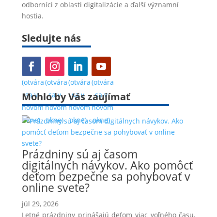
odborníci z oblasti digitalizácie a ďalší významní
hostia.
Sledujte nás
(otvára
(otvára
(otvára
(otvára
Mohlo by Vás zaujímať
sa v
sa v
sa v
sa v
novom
novom
novom
novom
okne)
okne)
okne)
okne)
Prázdniny sú aj časom
digitálnych návykov. Ako pomôcť
deťom bezpečne sa pohybovať v
online svete?
júl 29, 2026
Letné prázdniny prinášajú deťom viac voľného času,