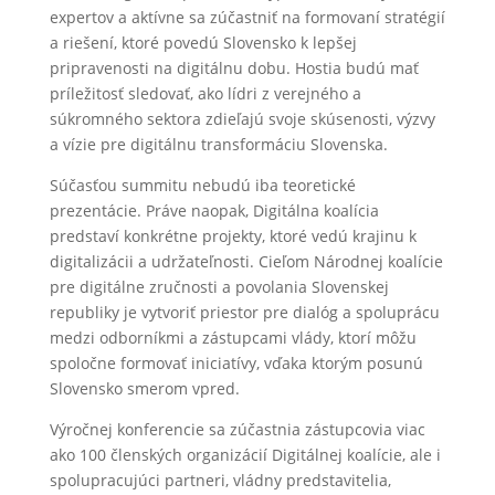
expertov a aktívne sa zúčastniť na formovaní stratégií
a riešení, ktoré povedú Slovensko k lepšej
pripravenosti na digitálnu dobu. Hostia budú mať
príležitosť sledovať, ako lídri z verejného a
súkromného sektora zdieľajú svoje skúsenosti, výzvy
a vízie pre digitálnu transformáciu Slovenska.
Súčasťou summitu nebudú iba teoretické
prezentácie. Práve naopak, Digitálna koalícia
predstaví konkrétne projekty, ktoré vedú krajinu k
digitalizácii a udržateľnosti. Cieľom Národnej koalície
pre digitálne zručnosti a povolania Slovenskej
republiky je vytvoriť priestor pre dialóg a spoluprácu
medzi odborníkmi a zástupcami vlády, ktorí môžu
spoločne formovať iniciatívy, vďaka ktorým posunú
Slovensko smerom vpred.
Výročnej konferencie sa zúčastnia zástupcovia viac
ako 100 členských organizácií Digitálnej koalície, ale i
spolupracujúci partneri, vládny predstavitelia,