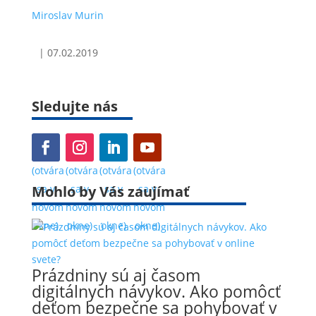
Miroslav Murin
|
07.02.2019
Sledujte nás
(otvára
(otvára
(otvára
(otvára
Mohlo by Vás zaujímať
sa v
sa v
sa v
sa v
novom
novom
novom
novom
okne)
okne)
okne)
okne)
Prázdniny sú aj časom
digitálnych návykov. Ako pomôcť
deťom bezpečne sa pohybovať v