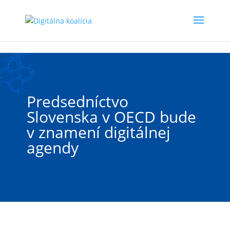
Preskočiť na hlavný obsah
Predsedníctvo
Slovenska v OECD bude
v znamení digitálnej
agendy