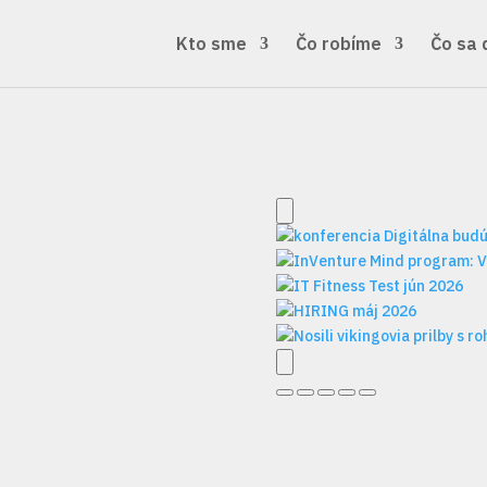
Kto sme
Čo robíme
Čo sa 
1
2
3
4
5
ť