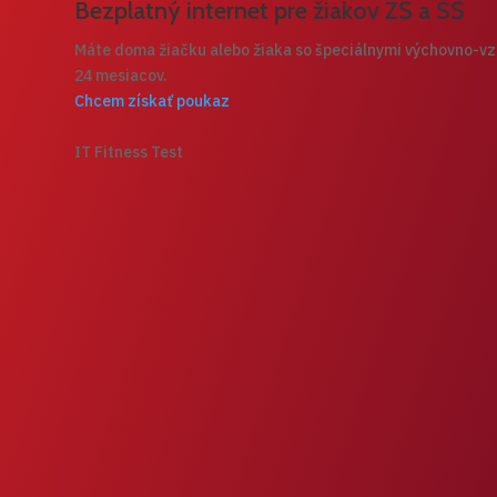
Bezplatný internet pre žiakov ZŠ a SŠ
Máte doma žiačku alebo žiaka so špeciálnymi výchovno-vzd
24 mesiacov.
Chcem získať poukaz
IT Fitness Test