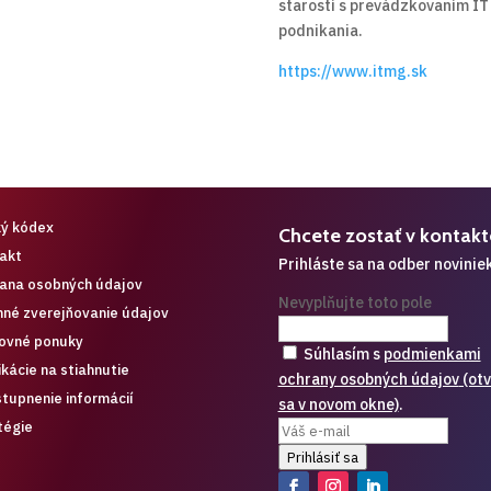
starostí s prevádzkovaním IT 
podnikania.
https://www.itmg.sk
ký kódex
Chcete zostať v kontakt
akt
Prihláste sa na odber novinie
ana osobných údajov
Nevyplňujte toto pole
nné zverejňovanie údajov
ovné ponuky
Súhlasím s
podmienkami
ikácie na stiahnutie
ochrany osobných údajov
(otv
stupnenie informácií
sa v novom okne)
.
tégie
Prihlásiť sa