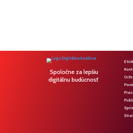
Etic
Kont
Spoločne za lepšiu
Ochr
digitálnu budúcnosť
Povi
Prac
Publ
Sprí
Stra