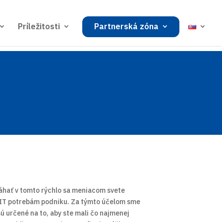
Príležitosti
Partnerská zóna
áhať v tomto rýchlo sa meniacom svete
 IT potrebám podniku. Za týmto účelom sme
 sú určené na to, aby ste mali čo najmenej