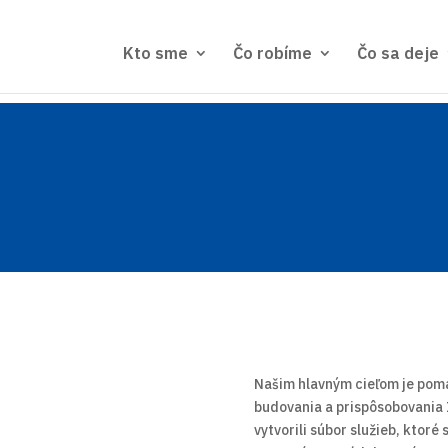
Kto sme
Čo robíme
Čo sa deje
Našim hlavným cieľom je pom
budovania a prispôsobovania
vytvorili súbor služieb, ktoré