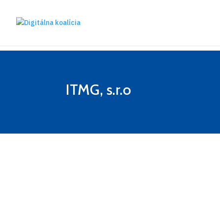
Preskočiť na hlavný obsah
ITMG, s.r.o